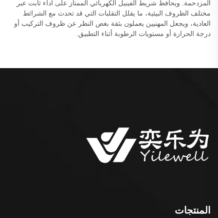
المزدحمة. ويحافظ شريط الفينيل الكهربائي الممتاز على أداء ثابت عبر
مختلف الظروف البيئية، ما يقلل التقلبات التي قد تحدث مع الشرائط
العادية، ويجعل المهنيين يعملون بثقة بغض النظر عن ظروف التركيب أو
درجة الحرارة أو مستويات الرطوبة أثناء التطبيق.
المنتجات