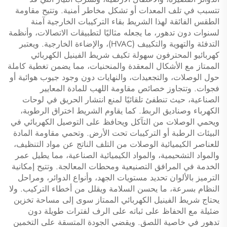
تتسبب في تلف المعدات أو تشكل مخاطر أمنية. وتتيح مقاومة
الطقس الفائقة لهذا الشريط بقاء التركيبات الخارجية آمنة
لسنوات دون تدهور، ما يجعله مثاليًا لتطبيقات الاتصالات، وأنظمة
التدفئة والتهوية والتكييف (HVAC)، والإضاءة الخارجية. ويعتبر
كهربائيو المحترفون سهولة تكيف شريط الفينيل الكهربائي
الممتاز مع الأشكال المعقدة والمنحنيات، مما يضمن تغطية كاملة
حول الوصلات، والتجعيدات، والنهايات دون وجود جيوب هوائية أو
فجوات. وتتجاوز خصائص مقاومة اللهب للمادة المعايير
الصناعية، حيث تنطفئ تلقائيًا لمنع انتشار الحريق في لوحات
الكهرباء وصناديق الربط. كما يقاوم الشريط اختراق الرطوبة،
ويحمي الوصلات من التآكل ويحافظ على التوصيل الكهربائي في
البيئات الرطبة أو التركيبات تحت الأرض. وتحمي مقاومة المادة
للعناصر الكيميائية الوصلات من التلف الناتج عن مواد التنظيف،
والمواد التشحيمية، والمواد الكيميائية الصناعية، مما يطيل عمر
الخدمة في المرافق التصنيعية ومحطات المعالجة. وتتيح إمكانية
الترميز بالألوان تحديد مستويات الجهد، وأنواع الدوائر، ومراحل
النظام بسرعة، ما يحسن السلامة ويقلل من أخطاء التركيب. ولا
يحتاج شريط الفينيل الكهربائي الممتاز سوى إلى مساحة تخزين
ضئيلة مع الحفاظ على ثباته على الرف لفترات طويلة دون
تدهور في خاصية اللصق. ويقضي الجودة المتسقة على التخمين