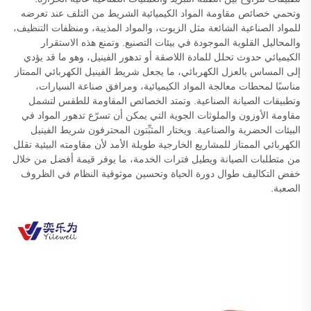
وتحمي خصائص مقاومة المواد الكيميائية الشريط من التلف عند تعرضه
للمواد الصناعية الشائعة مثل الزيوت، والمواد المذيبة، ومنظفات التنظيف،
والمحاليل القلوية الموجودة في بيئات التصنيع. وتمنع هذه الاستقرار
الكيميائي حدوث تحلل للمادة اللاصقة أو تدهور الفينيل، وهو ما قد يؤدي
إلى المساس بالعزل الكهربائي، ما يجعل شريط الفينيل الكهربائي الممتاز
مناسبًا لمحطات معالجة المواد الكيميائية، ومرافق صناعة السيارات،
وتطبيقات الصيانة الصناعية. وتمتد الخصائص المقاومة للطقس لتشمل
مقاومة الأوزون والملوثات الجوية التي يمكن أن تسرّع تدهور المواد في
البيئات الحضرية والصناعية. ويختار المثبِّتون المحترفون شريط الفينيل
الكهربائي الممتاز للمشاريع الخارجية طويلة الأمد لأن مقاومته البيئية تقلل
من متطلبات الصيانة ويطيل فترات الخدمة، ما يوفر قيمة أفضل من خلال
خفض التكاليف طوال دورة الحياة وتحسين موثوقية النظام في الظروف
الصعبة.