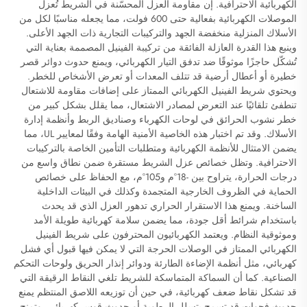
الكهربائية الاحترافية. إن مقاومة العزل المحسّنة في الشريط تُعزل
الموصلات الكهربائية بفعالية حتى 600 فولت، مما يجعله مناسبًا لكل من
الأسلاك المنزلية منخفضة الجهد والتركيبات التجارية ذات الجهد الأعلى.
وينبع هذا القدرة العازلة الفائقة من تركيبة الفينيل المصممة بعناية التي
تُشكّل حاجزًا موثوقًا ضد تدفق التيار الكهربائي، ويمنع حدوث دوائر قصر
خطيرة أو أعطال أرضية قد تتلف المعدات أو تعرض الأشخاص للخطر.
ويحتوي شريط الفينيل الكهربائي الممتاز على إضافات مقاومة للاشتعال
تنطفئ تلقائيًا عند التعرض لمصادر الاشتعال، مما يقلل بشكل كبير من
خطر نشوب الحرائق في لوحات الكهرباء وصناديق الربط وأنظمة إدارة
الأسلاك. وقد تم اختبار هذه الخاصية الأمنية الهامة وفقًا لمعايير UL، مما
يضمن الامتثال للأنظمة الكهربائية ومتطلبات التأمين الخاصة بالتركيبات
الاحترافية. وتظل خصائص عزل الشريط مستقرة ضمن نطاق واسع من
درجات الحرارة، يتراوح بين -18°م و105°م، مع الحفاظ على خصائص
الحماية في الظروف الخارجية المتجمدة وكذلك في البيئات الداخلية
الساخنة. ويمنع هذا الاستقرار الحراري تدهور العزل الذي قد يحدث
باستخدام شرائط أقل جودة، مما يضمن سلامة كهربائية طويلة الأمد
وموثوقية النظام. ويعتمد الكهربائيون المحترفون على شريط الفينيل
الكهربائي الممتاز في الوصلات الحرجة التي لا يمكن فيها قبول أي فشل
كهربائي، مثل أنظمة الإضاءة الطارئة ودوائر إنذار الحريق ولوحات التحكم
الصناعية. كما أن السماكة المتماسكة للشريط تلغي النقاط الرقيقة التي
قد تشكل نقاط ضعف كهربائية، في حين أن توزيعه اللاصق المنتظم يمنع
حدوث فجوات قد تسمح بتسلل الرطوبة أو حدوث قوس كهربائي. وتمنح