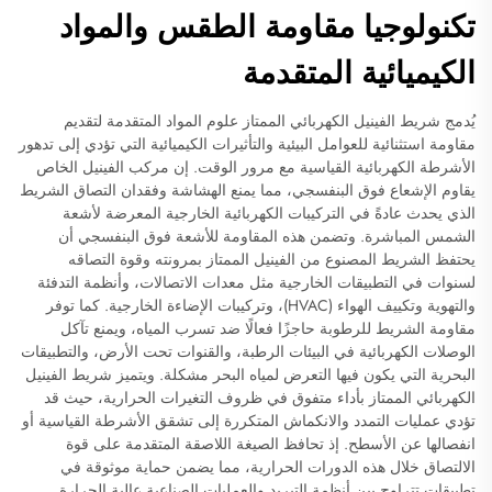
تكنولوجيا مقاومة الطقس والمواد
الكيميائية المتقدمة
يُدمج شريط الفينيل الكهربائي الممتاز علوم المواد المتقدمة لتقديم
مقاومة استثنائية للعوامل البيئية والتأثيرات الكيميائية التي تؤدي إلى تدهور
الأشرطة الكهربائية القياسية مع مرور الوقت. إن مركب الفينيل الخاص
يقاوم الإشعاع فوق البنفسجي، مما يمنع الهشاشة وفقدان التصاق الشريط
الذي يحدث عادةً في التركيبات الكهربائية الخارجية المعرضة لأشعة
الشمس المباشرة. وتضمن هذه المقاومة للأشعة فوق البنفسجي أن
يحتفظ الشريط المصنوع من الفينيل الممتاز بمرونته وقوة التصاقه
لسنوات في التطبيقات الخارجية مثل معدات الاتصالات، وأنظمة التدفئة
والتهوية وتكييف الهواء (HVAC)، وتركيبات الإضاءة الخارجية. كما توفر
مقاومة الشريط للرطوبة حاجزًا فعالًا ضد تسرب المياه، ويمنع تآكل
الوصلات الكهربائية في البيئات الرطبة، والقنوات تحت الأرض، والتطبيقات
البحرية التي يكون فيها التعرض لمياه البحر مشكلة. ويتميز شريط الفينيل
الكهربائي الممتاز بأداء متفوق في ظروف التغيرات الحرارية، حيث قد
تؤدي عمليات التمدد والانكماش المتكررة إلى تشقق الأشرطة القياسية أو
انفصالها عن الأسطح. إذ تحافظ الصيغة اللاصقة المتقدمة على قوة
الالتصاق خلال هذه الدورات الحرارية، مما يضمن حماية موثوقة في
تطبيقات تتراوح بين أنظمة التبريد والعمليات الصناعية عالية الحرارة.