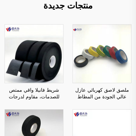
منتجات جديدة
ملصق لاصق كهربائي عازل
شريط فانيلا واقي ممتص
عالي الجودة من المطاط
للصدمات، مقاوم لدرجات
الأسود الحساس للضغط من
الحرارة العالية، ومقاوم
البولي فينيل كلورايد، من جهة
للهب، بلصق أكريليكي عازل
واحدة، مقاوم للحرارة والماء
لمكافحة الضوضاء غير
الطبيعية