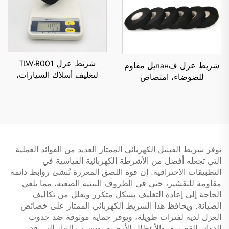
شريط عزل TLW-R001
شريط عزل فланيل مقاوم
لتغليف أسلاك السيارات،
للضوضاء، امتصاص
شريط لاصق من القماش
الصدمات، مقاوم للحريق،
الفلانيل مقاوم للحرارة،
مقاوم لدرجات الحرارة
بسماكة 0.3 مم وطول دورة
العالية، يلتصق جيدًا ويقلل
10 أمتار
الضوضاء غير الطبيعية
توفر شريط الفينيل الكهربائي الممتاز العديد من الفوائد العملية
التي تجعله أفضل من الأشرطة الكهربائية القياسية في
التطبيقات الاحترافية. إن قوة اللصق المعززة تُنشئ روابط دائمة
مقاومة للتقشير، حتى في الظروف البيئية الصعبة، مما يلغي
الحاجة إلى إعادة التغليف بشكل متكرر ويقلل من تكاليف
الصيانة. ويحافظ هذا الشريط الكهربائي الممتاز على خصائص
العزل لديه لفترات طويلة، ويوفر حماية موثوقة ضد حدوث
الدوائر القصيرة، والأعطال الأرضية، وتسرب التيار التي قد