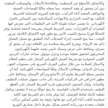
والالتصاق بالأسطح غير المنتظمة، وbundles الأسلاك، والتوصيلات المعقدة
دون أن يتشقق أو يفقد لاصقيته، مما يجعله مثاليًا للمساحات الضيقة
والمواقف الصعبة أثناء التركيب. تتيح هذه المرونة المحسّنة للشريط
التكيّف مع التمدد الحراري والإجهادات الميكانيكية دون المساس بالعزل
الكهربائي، ما يضمن حماية طويلة الأمد في التطبيقات التي تتعرض فيها
للتغيرات أو الاهتزازات. يتميز الشريط الممتاز بشريحة لاصقة مُحسّنة توفر
التصاقًا فوريًا يسمح بالتثبيت الآمن مع تطور قوة الالتصاق الكاملة بمرور
الوقت، مما يتيح للمثبت إجراء التعديلات أثناء التطبيق مع ضمان التصاق
دائم بعد الارتواء. ويخرج الشريط بسلاسة من اللفافة دون أن ينشق أو
يتمزق، ويحافظ على عرض وسمك ثابتين يعتمد عليهما الكهربائيون
المحترفون لتحقيق تغطية موحدة وعزل موثوق. تساعد خيارات الترميز
اللوني المتوفرة مع شريط الفينيل الكهربائي الممتاز على تنظيم النظام
والامتثال للسلامة من خلال تمكين التعرف السريع على مستويات الجهد،
ومراحل الدوائر، ووظائف الأسلاك وفقًا للمواصفات الكهربائية. كما أن
ملمس سطح الشريط يقاوم آثار الأصابع وتراكم الأوساخ، ويحافظ على
مظهر احترافي في التركيبات المرئية، إلى جانب تسهيل عمليات التنظيف
والصيانة. ويُقدّر المثبتون المحترفون قدرة الشريط الممتاز على القطع
النظيف باستخدام الأدوات القياسية، ما ينتج حوافًا مرتبة لا تتقصف وتكفل
تغطية كاملة لنقاط التوصيل. كما يوفر مادة دعم الشريط قوة كافية
لمقاومة الثقب أثناء التركيب مع بقائها رقيقة بما يكفي لتمكين تراكب
طبقات متعددة دون زيادة الحجم بشكل مفرط داخل صناديق التوزيع