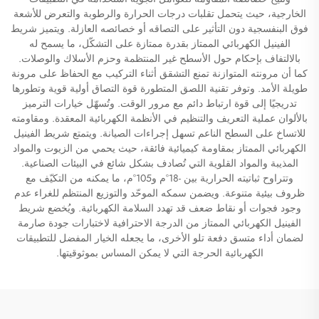
الخارجية، حيث يتحمل تقلبات درجات الحرارة والرطوبة والتعرض للأشعة
فوق البنفسجية دون التأثير على التصاقه أو خصائصه العازلة. ويتميز شريط
الفينيل الكهربائي الممتاز بقدرة ممتازة على التشكّل، ما يسمح له
بالالتفاف بإحكام حول الأسطح غير المنتظمة وحزم الأسلاك والوصلات.
كما أن مرونته المتوازنة تمنع التشقق أثناء التركيب مع الحفاظ على مرونة
طويلة الأمد. وتوفر تقنية اللصق المتطورة قوة التصاق أولية قوية وتطورها
تدريجيًا إلى قوة ارتباط دائم مع مرور الوقت. وتُسهّل خيارات الترميز
بالألوان عملية التعريف والتنظيم في الأنظمة الكهربائية المعقدة. ومقاومته
للاتساخ على السطح الناعم تسهل إجراءات الصيانة. ويتمتع شريط الفينيل
الكهربائي الممتاز بمقاومة كيميائية فائقة، حيث يحمي من الزيوت والمواد
المذيبة والمواد القلوية التي تُصادف بشكل شائع في البيئات الصناعية.
وتتراوح ثباتيته الحرارية بين -18°م و105°م، ما يمكنه من التكيّف مع
ظروف بيئية متنوعة. ويضمن سمكه الموحّد والتوزيع المنتظم للغراء عدم
وجود فجوات أو نقاط ضعف قد تهدد السلامة الكهربائية. ويُخضع شريط
الفينيل الكهربائي الممتاز من الدرجة الاحترافية لاختبارات جودة صارمة
لضمان أداء متسق دفعة تلو الأخرى، ما يجعله الخيار المفضل للتطبيقات
الكهربائية الحرجة التي لا يمكن المساس بموثوقيتها.