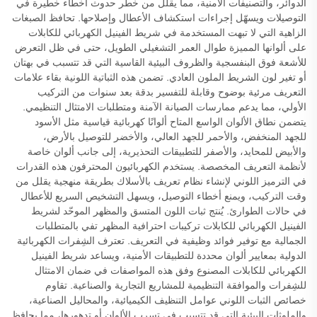
الدوائر، والتصنيفات الأمنية، مما يقلل من خطر حدوث أخطاء خطيرة في
التوصيلات ويسهّل إجراءات استكشاف الأعطال وإصلاحها. تحافظ الصبغات
الزاهية التي لا تبهت المستخدمة في شريط الفينيل الكهربائي للكابلات
على ألوانها المميزة طوال العمر التشغيلي الطويل، حتى في ظل التعرض
للأشعة فوق البنفسجية والظروف البيئية القاسية التي قد تتسبب في بهتان
أو تغير لون الشريط الملون العادي. تضمن هذه الثباتية اللونية بقاء علامات
التعريف مرئية بوضوح وقابلة للتفسير بدقة بعد سنوات من التركيب
الأولي، مما يدعم ممارسات الصيانة الآمنة ومتطلبات الامتثال التنظيمي.
يتضمن نطاق الألوان الواسع المتاح ألوانًا كهربائية قياسية مثل الأسود
للجهد المنخفض، والأحمر للجهد العالي، والأخضر للتوصيل بالأرض،
والأبيض للمحايد، والأصفر للتطبيقات التحذيرية، إلى جانب ألوان خاصة
لأنظمة التعريف المخصصة. يستخدم الكهربائيون المحترفون هذه القدرات
في الترميز اللوني لإنشاء نظام تعريف بالأسلاك بطريقة منهجية يقلل من
وقت التركيب، ويمنع أخطاء التوصيل، ويسهل التشخيص السريع للأعطال
في حالات الطوارئ. يُنتج ثبات اللون المتسق والمظهر الموحّد لشريط
الفينيل الكهربائي للكابلات تركيبات احترافية المظهر تفي بالمتطلبات
الجمالية مع توفير فوائد وظيفية في التعريف. تعترف الشِفرات الكهربائية
الدولية بمعايير ألوان محددة للتطبيقات الأمنية، ويساعد شريط الفينيل
الكهربائي للكابلات المصنوع وفق هذه المواصفات في ضمان الامتثال
للشِفرات والموافقة التنظيمية للمشاريع التجارية والصناعية. تقاوم
خصائص الثبات اللوني عوامل التنظيف الكيميائية، والمحاليل الصناعية،
والملوثات البيئية التي قد تتسبب في تسرب الألوان أو تدهورها، مما يحافظ