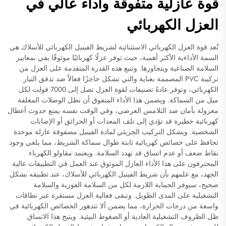
قوة عازلية متفوقة وأداء عالي في
العزل الكهربائي
تُعد قوة العزل الكهربائي الاستثنائية لشريط الفينيل الكهربائي للأسلاك هي
السمة الأداءية الأكثر أهمية، حيث توفر عزلًا كهربائيًا موثوقًا يفي بمعايير
السلامة الصناعية ويتجاوزها. وتنبع هذه القدرة المتقدمة على العزل من
تركيبة PVC المصممة بعناية والتي تشكل حاجزًا فعالاً ضد تدفق التيار
الكهربائي، وتوفر عادةً تصنيفات لقوة العزل تصل إلى 7000 فولت لكل
ميل من السماكة. ويضمن هذا الأداء المتفوق أن تظل الوصلات المغلفة
معزولة بأمان ضد التلامس العرضي، وفي الوقت نفسه يمنع حدوث أعطال
كهربائية خطيرة قد تؤدي إلى تلف المعدات أو الحرائق أو الإصابات
الشخصية. ويشكل التركيب الجزيئي لمادة الفينيل مصفوفة عازلة موحدة
تحافظ على خصائص كهربائية ثابتة طوال سماكة الشريط، مما يلغي وجود
نقاط ضعف أو عدم اتساق قد تهدد السلامة. ويعتمد مقاولو الكهرباء
المحترفون على هذا الأداء العازل الموثوق عند العمل في التطبيقات عالية
الجهد، مع علمهم بأن شريط الفينيل الكهربائي للأسلاك، عند تطبيقه بشكل
صحيح، سيوفر الحماية اللازمة لكل من السلامة الفورية والسلامة
التشغيلية على المدى الطويل. وتبقى فعالية العزل مستقرة عبر نطاقات
واسعة من درجات الحرارة، مما يضمن ألا تتدهور الخصائص الكهربائية في
ظل الظروف التشغيلية العادية أو الضغوط البيئية. ويتيح هذا الاتساق