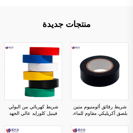
منتجات جديدة
شريط رقائق ألومنيوم متين
شريط كهربائي من البولي
بلصق أكريليكي مقاوم للماء،
فينيل كلورايد عالي الجهد
للاستخدام في تطبيقات
معزول، بلصق أكريليكي من
التغطية المؤقتة
جهة واحدة وحساس للضغط،
لختم الكراتين