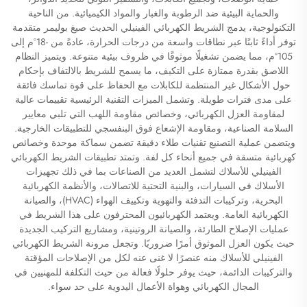
والحماية البيئية ضد الرطوبة والغبار والمواد الكيميائية. من الناحية
التكنولوجية، يدمج الشريط الكهربائي الفينيلي الحديث صيغ بوليمر متقدمة
توفر أداءً ثابتًا عبر نطاقات واسعة من درجات الحرارة، عادةً من -18°م إلى
105°م، مما يضمن تشغيلًا موثوقًا في ظروف بيئية متنوعة. ويتميز النظام
اللاصق بقدرة ممتازة على التكيف، ما يسمح للشريط بالالتفاف بإحكام
حول الأشكال غير المنتظمة للكابلات مع الحفاظ على قوة تماسك فائقة
على مدى فترات طويلة. وتشمل الميزات التقنية الرئيسية تقييمات عالية
لمقاومة العزل الكهربائي، وخصائص مقاومة اللهب التي تلبي معايير
السلامة الصناعية، ومقاومة الإشعاع فوق البنفسجي للتطبيقات الخارجية.
ويتضمن عملية التصنيع تقنيات طلاء دقيقة تضمن سماكة موحدة وخصائص
كهربائية متسقة في جميع أنحاء كل لفة. وتمتد تطبيقات الشريط الكهربائي
الفينيلي للأسلاك لتشمل العديد من الصناعات بما في ذلك تجهيزات
الأسلاك في السيارات، والبنية التحتية للاتصالات، والأنظمة الكهربائية
البحرية، وتركيبات التدفئة والتهوية وتكييف الهواء (HVAC)، والصيانة
الكهربائية العامة. ويعتمد الكهربائيون المحترفون على هذا الشريط في
عمليات الإصلاح الطارئة، والصيانة الروتينية، ومشاريع التركيب الجديدة
حيث يكون العزل الموثوق أمرًا ضروريًا. وتجعل مرونة الشريط الكهربائي
الفينيلي للأسلاك منه عنصرًا لا غنى عنه لكل من الإصلاحات المؤقتة
والتركيبات الدائمة، حيث يوفر حلولًا فعالة من حيث التكلفة للمهنيين في
المجال الكهربائي وهواة الأعمال اليدوية على حد سواء.