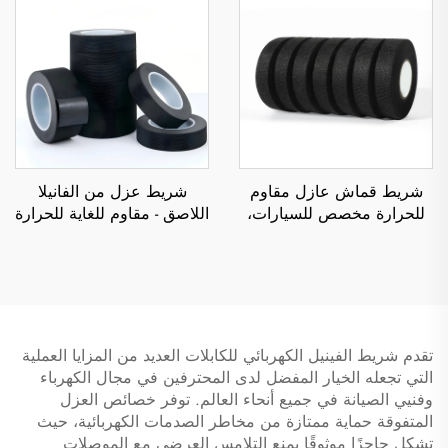
شريط قماش عازل مقاوم
شريط عزل من الفانيلا
للحرارة مخصص للسيارات،
اللاصق - مقاوم للغاية للحرارة
بعرض 19 مم، لاصق من
ومقاوم للهب، شريط تظليل
جانب واحد حساس للضغط،
لتقليل الضوضاء غير الطبيعية
يستخدم في تغليف توصيلات
وتخفيف الاهتزازات
الأسلاك في المركبات
تقدم شريط الفينيل الكهربائي للكابلات العديد من المزايا العملية
التي تجعله الخيار المفضل لدى المحترفين في مجال الكهرباء
وفنيي الصيانة في جميع أنحاء العالم. توفر خصائص العزل
المتفوقة حماية ممتازة من مخاطر الصدمات الكهربائية، حيث
تشكل حاجزًا موثوقًا يمنع التلامس العرضي مع الموصلات