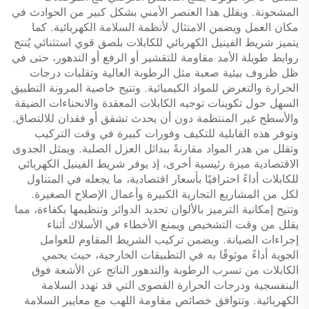
المشحونة. ويقلل هذا العنصر الأمني بشكل كبير من الحوادث في
مكان العمل ويضمن الامتثال لأنظمة السلامة الكهربائية. كما
يتميز شريط الفينيل الكهربائي للكابلات بلصق قوي استثنائي يُنتج
روابط طويلة الأمد مقاومة للتقشير أو الرفع أو التدهور، حتى في
ظل ظروف بيئية صعبة مثل الرطوبة العالية وتقلبات درجات
الحرارة والتعرض للمواد الكيميائية. وتتيح خاصية المرونة التطبيق
السهل حول تكوينات توجيه الكابلات المعقدة والانحناءات الضيقة
والأسطح غير المنتظمة دون أن يحدث تشقق أو فقدان للالتصاق.
وتوفر هذه القابلية للتكيف وفورات كبيرة في وقت التركيب
وتقلل من هدر المواد مقارنةً ببدائل العزل الصلبة. ويمثل الجدوى
الاقتصادية ميزة رئيسية أخرى، إذ يوفر شريط الفينيل الكهربائي
للكابلات أداءً احترافيًا بأسعار اقتصادية، ما يجعله في المتناول
لكل من المشاريع التجارية الكبيرة وأعمال الإصلاح الصغيرة.
وتتيح إمكانية الترميز بالألوان تحديد الدوائر وتنظيمها بكفاءة، مما
يقلل من وقت التشخيص ويمنع الأخطاء في الأسلاك أثناء
إجراءات الصيانة. ويضمن تركيب الشريط المقاوم للعوامل
الجوية أداءً موثوقًا به في التطبيقات الخارجية، حيث يحمي
الكابلات من تسرب الرطوبة والتدهور الناتج عن الأشعة فوق
البنفسجية ودرجات الحرارة القصوى التي قد تهدد السلامة
الكهربائية. وتتوافق خصائص مقاومة اللهب مع معايير السلامة