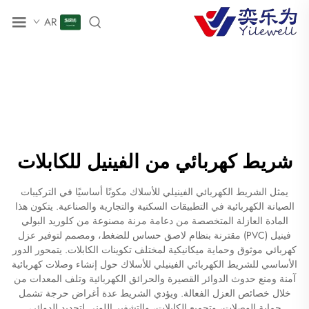
AR
شريط كهربائي من الفينيل للكابلات
يمثل الشريط الكهربائي الفينيلي للأسلاك مكونًا أساسيًا في التركيبات
الصيانة الكهربائية في التطبيقات السكنية والتجارية والصناعية. يتكون هذا
المادة العازلة المتخصصة من دعامة مرنة مصنوعة من كلوريد البولي
فينيل (PVC) مقترنة بنظام لاصق حساس للضغط، ومصمم لتوفير عزل
كهربائي موثوق وحماية ميكانيكية لمختلف تكوينات الكابلات. يتمحور الدور
الأساسي للشريط الكهربائي الفينيلي للأسلاك حول إنشاء وصلات كهربائية
آمنة ومنع حدوث الدوائر القصيرة والحرائق الكهربائية وتلف المعدات من
خلال خصائص العزل الفعالة. ويؤدي الشريط عدة أغراض حرجة تشمل
حماية الوصلات، وتجميع الكابلات، والتشفير اللوني لتحديد الدوائر،