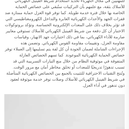
للمهنيين في مجال الكهرباء تحديد استخدام شريط الفينيل الكهربائي
للأسلاك بثقة، مع علمهم بأن التركيبات ستُبقي على خصائص الحماية
الخاصة بها خلال فترة خدمة طويلة. كما توفر قوة العزل حماية ممتازة ضد
قفزات الجهد والأحداث الكهربائية العابرة والتداخل الكهرومغناطيسي التي
قد تؤثر بخلاف ذلك على المعدات الإلكترونية الحساسة. وتؤكد بروتوكولات
الاختبار أن كل دفعة من شريط الفينيل الكهربائي للأسلاك تستوفي معايير
صارمة للأداء الكهربائي، بما في ذلك اختبارات جهد الانهيار، وقياسات
مقاومة العزل، وتقييمات مقاومة القوس الكهربائي. وتضمن هذه
الإجراءات الشاملة لضمان الجودة أن كل لفة يتم تسليمها إلى العملاء توفر
خصائص الحماية الكهربائية الموعودة. كما تسهم الخصائص العازلة
المتفوقة في موثوقية النظام من خلال منع التيارات التسريبية التي قد
تسبب تدهورًا تدريجيًا للمعدات أو تخلق مخاطر أمان مع مرور الوقت.
وتُنتج التقنيات الاحترافية للتثبيت بالجمع بين الخصائص الكهربائية المتأصلة
في شريط الفينيل الكهربائي للأسلاك وصلات توفر خدمة موثوقة لعقود
دون تدهور في أداء العزل.