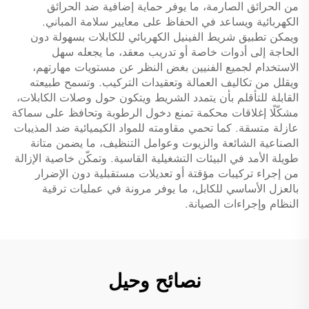
من الحرائق الصارمة، ما يوفر حماية إضافية ضد الحرائق
الكهربائية ويساعد في الحفاظ على معايير سلامة المباني.
ويمكن تطبيق شريط الفينيل الكهربائي للكابلات بسهولة دون
الحاجة إلى أدوات خاصة أو تدريب معقد، ما يجعله سهل
الاستخدام لجميع الفنيين بغض النظر عن مستويات مهارتهم،
ويقلل من تكاليف العمالة وتعقيدات التركيب. وتسمح طبيعته
القابلة للتأقلم بأن يتمدد الشريط ويتكون حول وصلات الكابلات،
مشكّلًا إغلاقات محكمة تمنع دخول الرطوبة وتحافظ على سماكة
عازلة متسقة. كما تحمي مقاومته للمواد الكيميائية ضد المذيبات
الصناعية الشائعة والزيوت وعوامل التنظيف، ما يضمن متانة
طويلة الأمد في البيئات التشغيلية القاسية. وتمكّن خاصية الإزالة
من إجراء تركيبات مؤقتة أو تعديلات مستقبلية دون الإضرار
بالعزل الأساسي للكابل، ما يوفر مرونة في عمليات ترقية
النظام وإجراءات الصيانة.
نصائح وحيل