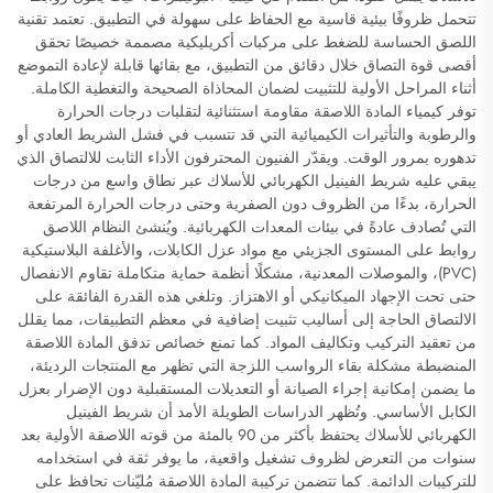
تتحمل ظروفًا بيئية قاسية مع الحفاظ على سهولة في التطبيق. تعتمد تقنية
اللصق الحساسة للضغط على مركبات أكريليكية مصممة خصيصًا تحقق
أقصى قوة التصاق خلال دقائق من التطبيق، مع بقائها قابلة لإعادة التموضع
أثناء المراحل الأولية للتثبيت لضمان المحاذاة الصحيحة والتغطية الكاملة.
توفر كيمياء المادة اللاصقة مقاومة استثنائية لتقلبات درجات الحرارة
والرطوبة والتأثيرات الكيميائية التي قد تتسبب في فشل الشريط العادي أو
تدهوره بمرور الوقت. ويقدّر الفنيون المحترفون الأداء الثابت للالتصاق الذي
يبقي عليه شريط الفينيل الكهربائي للأسلاك عبر نطاق واسع من درجات
الحرارة، بدءًا من الظروف دون الصفرية وحتى درجات الحرارة المرتفعة
التي تُصادف عادةً في بيئات المعدات الكهربائية. ويُنشئ النظام اللاصق
روابط على المستوى الجزيئي مع مواد عزل الكابلات، والأغلفة البلاستيكية
(PVC)، والموصلات المعدنية، مشكلًا أنظمة حماية متكاملة تقاوم الانفصال
حتى تحت الإجهاد الميكانيكي أو الاهتزاز. وتلغي هذه القدرة الفائقة على
الالتصاق الحاجة إلى أساليب تثبيت إضافية في معظم التطبيقات، مما يقلل
من تعقيد التركيب وتكاليف المواد. كما تمنع خصائص تدفق المادة اللاصقة
المنضبطة مشكلة بقاء الرواسب اللزجة التي تظهر مع المنتجات الرديئة،
ما يضمن إمكانية إجراء الصيانة أو التعديلات المستقبلية دون الإضرار بعزل
الكابل الأساسي. وتُظهر الدراسات الطويلة الأمد أن شريط الفينيل
الكهربائي للأسلاك يحتفظ بأكثر من 90 بالمئة من قوته اللاصقة الأولية بعد
سنوات من التعرض لظروف تشغيل واقعية، ما يوفر ثقة في استخدامه
للتركيبات الدائمة. كما تتضمن تركيبة المادة اللاصقة مُليّنات تحافظ على