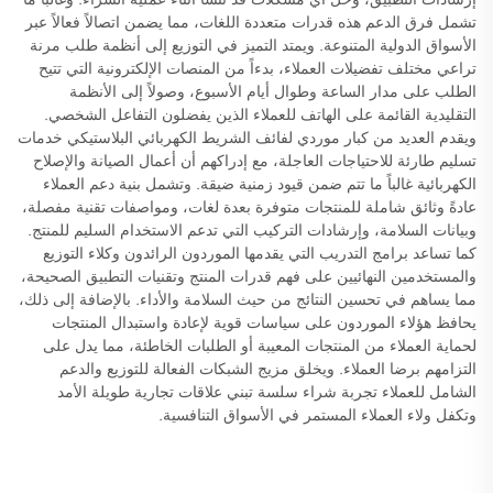
تشمل فرق الدعم هذه قدرات متعددة اللغات، مما يضمن اتصالاً فعالاً عبر
الأسواق الدولية المتنوعة. ويمتد التميز في التوزيع إلى أنظمة طلب مرنة
تراعي مختلف تفضيلات العملاء، بدءاً من المنصات الإلكترونية التي تتيح
الطلب على مدار الساعة وطوال أيام الأسبوع، وصولاً إلى الأنظمة
التقليدية القائمة على الهاتف للعملاء الذين يفضلون التفاعل الشخصي.
ويقدم العديد من كبار موردي لفائف الشريط الكهربائي البلاستيكي خدمات
تسليم طارئة للاحتياجات العاجلة، مع إدراكهم أن أعمال الصيانة والإصلاح
الكهربائية غالباً ما تتم ضمن قيود زمنية ضيقة. وتشمل بنية دعم العملاء
عادةً وثائق شاملة للمنتجات متوفرة بعدة لغات، ومواصفات تقنية مفصلة،
وبيانات السلامة، وإرشادات التركيب التي تدعم الاستخدام السليم للمنتج.
كما تساعد برامج التدريب التي يقدمها الموردون الرائدون وكلاء التوزيع
والمستخدمين النهائيين على فهم قدرات المنتج وتقنيات التطبيق الصحيحة،
مما يساهم في تحسين النتائج من حيث السلامة والأداء. بالإضافة إلى ذلك،
يحافظ هؤلاء الموردون على سياسات قوية لإعادة واستبدال المنتجات
لحماية العملاء من المنتجات المعيبة أو الطلبات الخاطئة، مما يدل على
التزامهم برضا العملاء. ويخلق مزيج الشبكات الفعالة للتوزيع والدعم
الشامل للعملاء تجربة شراء سلسة تبني علاقات تجارية طويلة الأمد
وتكفل ولاء العملاء المستمر في الأسواق التنافسية.