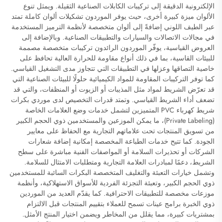
الإلكترونية الدقيقة إلى تركيبات الكابلات الصناعية الثقيلة. ويمثل تنوع
الألوان ميزة كبيرة أخرى، حيث يوفر الموردون تشكيلات ألوان كاملة تمتد
عبر الطيف اللوني إضافةً إلى ألوان متخصصة لأنظمة الترميز المستخدمة
في مجالات الاتصالات والسيارات والتطبيقات الصناعية. وبالإضافة إلى
العروض القياسية، يوفّر الموردون الرائدون تركيبات متخصصة مصممة
للبيئات القاسية، بما في ذلك أنواع مقاومة للحرارة العالية تحافظ على
خاصية التصاقها وعزلها في التطبيقات التي تتجاوز مدى التشغيل القياسي.
كما توفر التركيبات المقاومة للمواد الكيميائية حلولًا للبيئات الصناعية التي
قد تعرّض الشريط لمواد مثل المذيبات أو الزيوت أو المنظفات، والتي قد
تضعف أداء الشريط القياسي. وتمتد قدرات التخصيص لدى موردي بكرات
شريط كهرباء PVC المتميزين لتشمل خدمات وضع العلامات الخاصة
(Private Labeling)، ما يمكن الموزعين والمستخدمين ذوي الحجم الكبير
من تسويق المنتجات تحت علاماتهم التجارية مع الحفاظ على معايير
الجودة. كما تتيح خدمات الطباعة المخصصة إمكانية إضافة شعارات
الشركات أو تحذيرات السلامة أو المواصفات الفنية مباشرة على سطح
الشريط، دعمًا لمبادرات العلامة التجارية ومتطلبات الامتثال للسلامة.
وتشمل خيارات التعبئة والتغليف المتخصصة البكرات السائبة للمستخدمين
ذوي الحجم الكبير، وتعبئة التجزئة الفردية للأسواق الاستهلاكية، وأنظمة
موزعات مخصصة للتطبيقات الاحترافية. كما يقدّم العديد من الموردين
ذوي الخبرة برامج عينات تسمح للعملاء بتقييم المنتجات قبل الالتزام
بمشتريات كبيرة، مما يقلل من المخاطر ويضمن اختيار المنتج الأمثل.