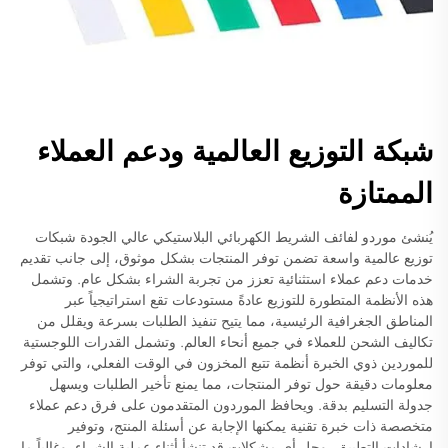
شبكة التوزيع العالمية ودعم العملاء
الممتازة
يُنشئ موردو لفائف الشريط الكهربائي البلاستيكي عالي الجودة شبكات
توزيع عالمية واسعة تضمن توفر المنتجات بشكل موثوق، إلى جانب تقديم
خدمات دعم عملاء استثنائية تعزز من تجربة الشراء بشكل عام. وتشمل
هذه الأنظمة المتطورة للتوزيع عادةً مستودعات تقع استراتيجياً عبر
المناطق الجغرافية الرئيسية، مما يتيح تنفيذ الطلبات بسرعة ويقلل من
تكاليف الشحن للعملاء في جميع أنحاء العالم. وتشمل القدرات اللوجستية
للموردين ذوي الخبرة أنظمة تتبع المخزون في الوقت الفعلي، والتي توفر
معلومات دقيقة حول توفر المنتجات، مما يمنع تأخير الطلبات ويسهل
جدولة التسليم بدقة. ويحافظ الموردون المتقدمون على فرق دعم عملاء
متخصصة ذات خبرة تقنية يمكنها الإجابة عن أسئلة المنتج، وتوفير
إرشادات التطبيق، وحل أي مشكلات قد تنشأ أثناء عملية الشراء. وغالباً ما