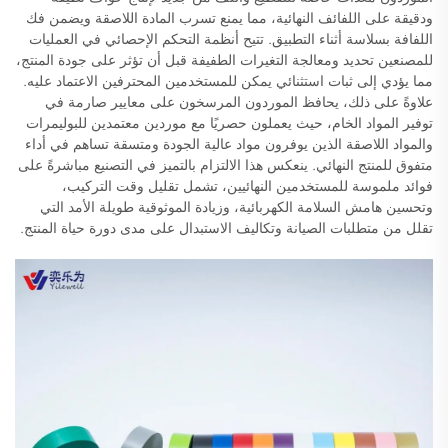
ودقيقة على اللفائف النهائية، مما يمنع تسرب المادة اللاصقة ويضمن فك
اللفافة بسلاسة أثناء التطبيق. تتيح أنظمة التحكم الإحصائي في العمليات
للمصنعين تحديد ومعالجة التغيرات الطفيفة قبل أن تؤثر على جودة المنتج،
مما يؤدي إلى ثبات استثنائي يمكن للمستخدمين المحترفين الاعتماد عليه.
علاوةً على ذلك، يحافظ الموردون المرسخون على معايير صارمة في
توفير المواد الخام، حيث يعملون حصريًا مع موردين معتمدين للبوليمرات
والمواد اللاصقة الذين يوفرون مواد عالية الجودة ومتسقة تساهم في أداء
متفوق للمنتج النهائي. ينعكس هذا الالتزام بالتميز في التصنيع مباشرةً على
فوائد ملموسة للمستخدمين النهائيين، تشمل تقليل وقت التركيب،
وتحسين هامش السلامة الكهربائية، وزيادة الموثوقية طويلة الأمد التي
تقلل من متطلبات الصيانة وتكاليف الاستبدال على مدى دورة حياة المنتج.