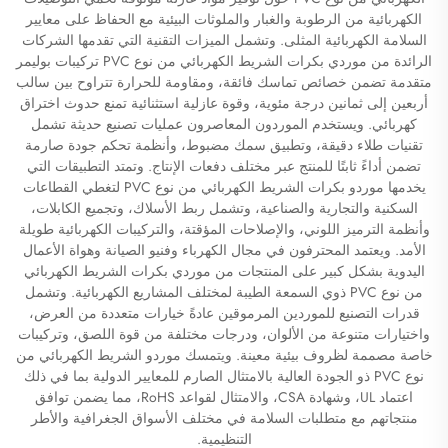
الكهربائية من الرطوبة والغبار والملوثات البيئية مع الحفاظ على معايير
السلامة الكهربائية المثلى. وتشمل الميزات التقنية التي تقدمها الشركات
الرائدة من موردي بكرات الشريط الكهربائي من نوع PVC تركيبات بوليمر
متقدمة تضمن خصائص تماسك فائقة، ومقاومة للحرارة تتراوح بين سالب
أربعين إلى ثمانين درجة مئوية، وقوة عازلية استثنائية تمنع حدوث اختراق
كهربائي. ويستخدم الموردون المعاصرون عمليات تصنيع حديثة تشمل
تقنيات طلاء دقيقة، وتطبيق سمك مضبوط، وأنظمة تحكم جودة صارمة
تضمن أداءً ثابتًا للمنتج عبر مختلف دفعات الإنتاج. وتمتد التطبيقات التي
يخدمها موردو بكرات الشريط الكهربائي من نوع PVC لتغطي القطاعات
السكنية والتجارية والصناعية، وتشمل ربط الأسلاك، وتجميع الكابلات،
وأنظمة الترميز اللوني، والإصلاحات المؤقتة، والتركيبات الكهربائية طويلة
الأمد. ويعتمد المحترفون في مجال الكهرباء وفنيو الصيانة وهواة الأعمال
اليدوية بشكل كبير على المنتجات من موردي بكرات الشريط الكهربائي
من نوع PVC ذوي السمعة الطيبة لمختلف المشاريع الكهربائية. وتشمل
قدرات التصنيع للموردين المرموقين عادةً خيارات متعددة من العرض،
واختيارات متنوعة من الألوان، ودرجات مختلفة من قوة اللصق، وتركيبات
خاصة مصممة لظروف بيئية معينة. ويتمسك موردو الشريط الكهربائي من
نوع PVC ذو الجودة العالية بالامتثال الصارم للمعايير الدولية بما في ذلك
اعتماد UL، وشهادة CSA، والامتثال لقواعد RoHS، مما يضمن توافق
منتجاتهم مع متطلبات السلامة في مختلف الأسواق الجغرافية والأطر
التنظيمية.