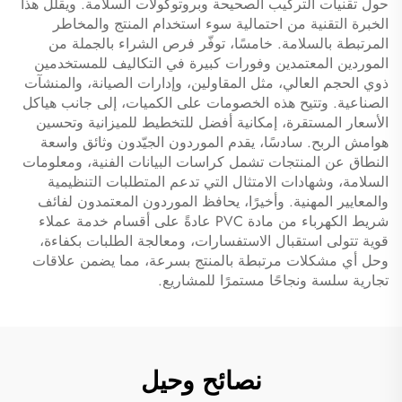
حول تقنيات التركيب الصحيحة وبروتوكولات السلامة. ويقلل هذا
الخبرة التقنية من احتمالية سوء استخدام المنتج والمخاطر
المرتبطة بالسلامة. خامسًا، توفّر فرص الشراء بالجملة من
الموردين المعتمدين وفورات كبيرة في التكاليف للمستخدمين
ذوي الحجم العالي، مثل المقاولين، وإدارات الصيانة، والمنشآت
الصناعية. وتتيح هذه الخصومات على الكميات، إلى جانب هياكل
الأسعار المستقرة، إمكانية أفضل للتخطيط للميزانية وتحسين
هوامش الربح. سادسًا، يقدم الموردون الجيّدون وثائق واسعة
النطاق عن المنتجات تشمل كراسات البيانات الفنية، ومعلومات
السلامة، وشهادات الامتثال التي تدعم المتطلبات التنظيمية
والمعايير المهنية. وأخيرًا، يحافظ الموردون المعتمدون لفائف
شريط الكهرباء من مادة PVC عادةً على أقسام خدمة عملاء
قوية تتولى استقبال الاستفسارات، ومعالجة الطلبات بكفاءة،
وحل أي مشكلات مرتبطة بالمنتج بسرعة، مما يضمن علاقات
تجارية سلسة ونجاحًا مستمرًا للمشاريع.
نصائح وحيل