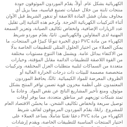
الكهربائية بشكل عام. أولاً، يقدّم الموردون الموثوقون جودة
منتجات ثابتة من خلال عمليات تصنيع قياسية، مما يزيل أي
مخاوف بشأن فشل المادة اللاصقة أو تدهور الشريط قبل الأوان
أثناء التركيبات الكهربائية الحرجة. وتُرجم هذه الثباتية إلى تقليل
عدد الزيارات الإضافية، وانخفاض تكاليف الصيانة، وتعزيز السمعة
المهنية لدى المقاولين والكهربائيين. ثانيًا، يقدّم موردو شريط
الكهرباء من مادة PVC ذوي الخبرة تنوعًا كبيرًا في المنتجات، ما
يمكن العملاء من اختيار الحلول المثلى للتطبيقات الخاصة بدلًا
من الاكتفاء ببدائل عامة. ويشمل هذا التنوع مستويات مختلفة
من القوة اللاصقة للتطبيقات الدائمة مقابل المؤقتة، وخيارات
متعددة من السماكات لتلبية متطلبات العزل المختلفة، وتركيبات
متخصصة مصممة للبيئات ذات درجات الحرارة العالية أو
الظروف المعرضة للمواد الكيميائية. ثالثًا، يحافظ الموردون
المعتمدون على أنظمة مخزون قوية تضمن توافر المنتج بشكل
موثوق، ومنع تأخير المشاريع الناتج عن نقص المواد. وعادةً ما
تمتد شبكات توزيعهم عبر مناطق متعددة، مما يوفر أوقات
توصيل سريعة وانخفاض تكاليف الشحن، ما يحسّن الاقتصاد العام
للمشروع. رابعًا، يقدّم الموردون المرموقون لفائف شريط
الكهرباء من مادة PVC دعمًا تقنيًا شاملًا، يساعد العملاء على
اختيار المنتجات المناسبة للتطبيقات الخاصة، ويقدم إرشادات