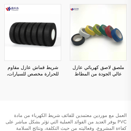
واحدة، مقاوم للحرارة والماء،
مناسب للمواد المطبوعة
يستخدم كملصق عازل
والاستخدام الإلكتروني
كهربائي لـ
بمستوى منخفض
ملصق لاصق كهربائي عازل
شريط قماش عازل مقاوم
عالي الجودة من المطاط
للحرارة مخصص للسيارات،
الأسود الحساس للضغط من
بعرض 19 مم، لاصق من
البولي فينيل كلورايد، من جهة
جانب واحد حساس للضغط،
واحدة، مقاوم للحرارة والماء
يستخدم في تغليف توصيلات
الأسلاك في المركبات
العمل مع موردين معتمدين للفائف شريط الكهرباء من مادة
PVC يوفر العديد من الفوائد العملية التي تؤثر بشكل مباشر على
كفاءة المشروع، وفعاليته من حيث التكلفة، ونتائج السلامة