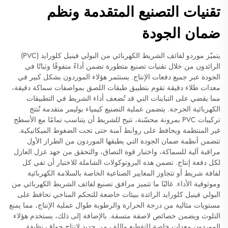
تقنيات التصنيع المتقدمة ونظم
ضمان الجودة
يتميّز موردو لفائف الشريط الكهربائي من البولي فينيل كلورايد (PVC)
الرائدون من خلال تقنيات تصنيع متطورة تضمن أداءً متفوقًا وثباتًا في
الجودة عبر جميع دفعات الإنتاج. يستثمر هؤلاء الموردون بشكل كبير في
معدات طلاء دقيقة تقوم بتطبيق طبقات اللصق بمواصفات سماكة دقيقة،
مما يقضي على التباينات التي قد تُضعف أداء الشريط في التطبيقات
الكهربائية الحرجة. يتضمن عملية التصنيع كيمياء بوليمر متقدمة تُنتج
تركيبات PVC بمرونة محسّنة، تتيح للشريط أن يتناسب تمامًا مع الأسطح
غير المنتظمة ويحافظ على روابط آمنة حتى تحت الضغوط الميكانيكية.
تتضمن أنظمة ضمان الجودة التي يطبقها الموردون من الطراز الأول
مراقبة آلية للسماكة، واختبار قوة التصاق، والتحقق من جهد عزل العازل
لكل دفعة إنتاج. تضمن هذه البروتوكولات الشاملة للاختبار أن تفي كل
لفافة شريط أو تتجاوز المعايير الصناعية الخاصة بالسلامة الكهربائية
وموثوقية الأداء. غالبًا ما تتميز مرافق تصنيع لفائف الشريط الكهربائي من
البولي فينيل كلورايد الرائدة ببيئات خاضعة للتحكم المناخي تحافظ على
مستويات مثالية من درجة الحرارة والرطوبة طوال عملية الإنتاج، مما يمنع
التلوث ويضمن خصائص لاصقة متسقة. بالإضافة إلى ذلك، يستخدم هؤلاء
الموردون معدات خاصة للتقطيع واللف من جديد لإنتاج حواف نظيفة