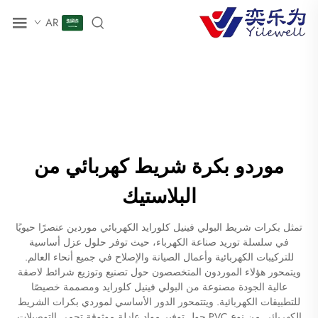
AR
موردو بكرة شريط كهربائي من
البلاستيك
تمثل بكرات شريط البولي فينيل كلورايد الكهربائي موردين عنصرًا حيويًا
في سلسلة توريد صناعة الكهرباء، حيث توفر حلول عزل أساسية
للتركيبات الكهربائية وأعمال الصيانة والإصلاح في جميع أنحاء العالم.
ويتمحور هؤلاء الموردون المتخصصون حول تصنيع وتوزيع شرائط لاصقة
عالية الجودة مصنوعة من البولي فينيل كلورايد ومصممة خصيصًا
للتطبيقات الكهربائية. ويتتمحور الدور الأساسي لموردي بكرات الشريط
الكهربائي من نوع PVC حول توفير مواد عازلة موثوقة تحمي التوصيلات