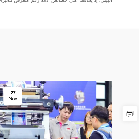
البيئي، إذ يحافظ على خصائص أدائه رغم التعرّض لتأثيرا
27
Nov