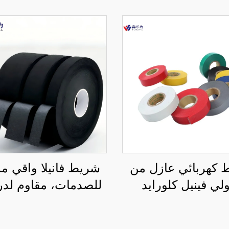
 كهربائي عازل من
شريط فانيلا واقي 
ولي فينيل كلورايد
للصدمات، مقاوم لد
 للضغط، من جهة
الحرارة العالية، وم
ة، مقاوم للحرارة
للهب، بلصق أكريلي