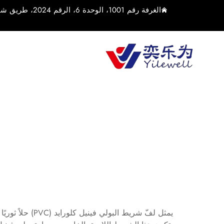
الغرفة رقم 1001، الوحدة 6، الرقم 2024، طريق شياولين الأوسط، بلدة يوشان، مدينة كونشان، مدينة سوتشو، مقاطعة جيانغسو، الصين
يمثل لفّ شريط