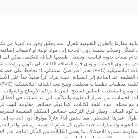
والماء، سمك 0.11 مم، مع
عازل لمكافحة الضوضا
ملصق لاصق
الطبيعية
استيكي (PVC) فعالية تكلفة استثنائية مقارنةً بالطرق التقليدية للعزل، مما يحقّق وفورا
ام تقنيات يدوية قياسية. وبفضل طبيعتها القابلة للتكيف، يمكن لف 
ف مستوى الحماية. وتؤدي قوة التصاقه الفائقة إلى تكوين روابط دائمة
متطلبات الصيانة وعدد مكالمات الخدمة. وتتميّز هذه اللفافة البلاستيكية (PVC) بعمر افت
النظيفة عند الحاجة إلى الصيانة، حيث يترك أثراً ضئيلاً جداً على الأ
الم
عقدة. ويمنع التشطيب السلس لسطح الشريط تراكم الأوساخ والشوائب،
ت الحساسة من أضرار الرطوبة والتكثّف التي قد تتسبّب في أعطال 
ه مع مختلف مواد أغلفة الكابلات. كما توفّر خصائص مقاومة اللهب في هذا
كود المباني. ويقدّر فرق التركيب خصائص التفكيك المتسقة للشريط الت
ائية لللفافة البلاستيكية (PVC) مستقرةً طوال عمرها التشغيلي، مما يضمن أداءً عازلاً موثوق
ات الجوية والسيارات، حيث يكون كل غرامٍ ذا أهمية. ويدعم توافر ال
أخطاء وإصلاحها. وتوفّر هذه اللفافة البلاستيكية (PVC) مقاومة ممتازة للاحتكاك، ما يحمي الكابلات من