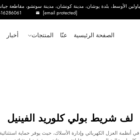
616286061
[email protected]
الصفحة الرئيسية
عنّا
المنتجات
أخبار
لف شريط بولي كلوريد الفينيل
 البولي فينيل كلورايد (PVC) حلاً ثوريًا في أنظمة العزل الكهربائي وإدارة الأسلاك، حيث ي