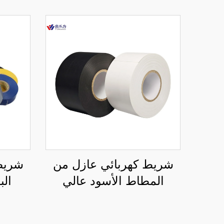
شريط كهربائي عازل من
شريط
المطاط الأسود عالي
الب
الجودة من البولي فينيل
حساس
كلورايد، بلصق من جهة
واحد