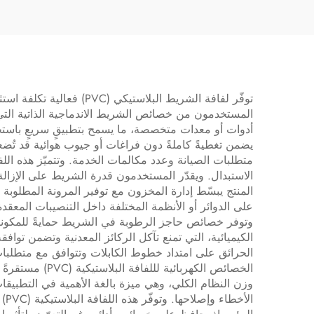
واحدة، مقاوم للحرارة
والماء، للاستخدام في
التغطية
توفّر لفافة الشريط البل
أدوات أو معدات متخصصة، ما يسمح بتطبيقٍ سريعٍ باستخد
يضمن تغطيةً كاملةً دون فراغات أو جيوب هوائية قد تُضع
الاستبدال. ويقدّر المستخدمون قدرة الشريط على الإزالة 
على الدوائر أو الأنظمة المختلفة داخل التنصيبات الم
وتوفر خصائص حاجز الرطوبة في الشريط حمايةً للمكونا
الكيميائية، التي تمنع تآكل الركائز المعدنية وتضمن توافق
الحرائق على امتداد خطوط الكابلات وتتوافق مع متطلبات 
الخصائص الكهرب
وزن النظام الكلي، وهي ميزة بالغة الأهمية في التطبيق
ال