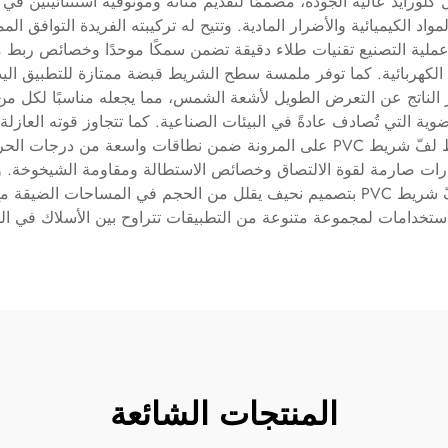
لمواد الكيميائية والأضرار المادية. وتتيح له تركيبته الفريدة التواف
الكهربائية. كما توفر ملمسة سطح الشريط قبضة ممتازة للتطبيق اليدو
المتقدمة لفّ شريط PVC من التدهور الناتج عن التعرض الطويل لأشعة الشمس، مما يجعله من
ة التي تُصادف عادةً في البيئات الصناعية. كما تتجاوز قوته العازلة 
كهربائيًا موثوقًا للتطبيقات ذات الجهد العالي. ويحافظ لفّ شريط PVC على المرونة 
ارات صارمة لقوة الالتصاق وخصائص الاستطالة ومقاومة الشيخوخة. و
يمنع التلف العرضي أثناء التركيب أو التشغيل. ويتميز لفّ شريط PVC بتصميم نحيف يقلل
الاستخدامات لمجموعة متنوعة من التطبيقات تتراوح بين الأسلاك في الس
المنتجات الشائعة