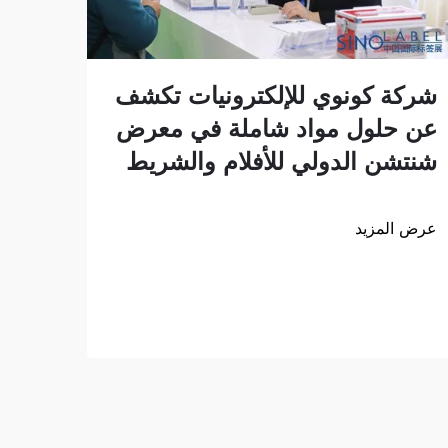
انطل
شركة كونوي للإلكترونيات تكشف
إلى 
عن حلول مواد شاملة في معرض
منتج
شنتشن الدولي للأفلام والشريط
للوا
عرض المزيد
كانت
عرض ا