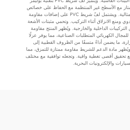
يتكون هذا الشريط اللاصق الخاص من مادة بولي فينيل كلورايد عالية الجودة، مصممًا لتقديم متانة وموثوقية استثنائيتين في البيئات القاسية. ويتميز لفّ شريط PVC بتقنية بوليمر
ق الممتاز مع الأسطح غير المنتظمة مع الحفاظ على خصائص
التصاق مستقرة عبر تقلبات درجات الحرارة. ويتضمن عملية التصنيع تقنيات طلاء دقيقة تضمن سمكًا موحدًا وخصائص ربط مثالية. ويشتمل لفّ شريط PVC على إضافات مقاومة
ي ومنع الانزلاق أثناء التركيب. وتحمي مثبتات الأشعة
اسبًا لكل من التركيبات الداخلية والخارجية. ويُظهر المنتج مقاومة
للمجال الكهربائي المتطلبات الصناعية، مما يوفر عزلًا
ضمن نطاقات واسعة من درجات الحرارة، ما يضمن أداءً متسقًا من الظروف القطبية إلى
يُظهر مادة الدعم للشريط مقاومة ممتازة للتمزق، مما
 من الحجم في المساحات الضيقة مع تحقيق أقصى تغطية واقية. وتجعله توافقية مع مختلف
يارات والإلكترونيات البحرية.