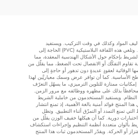
ء غير
لاستخدامه في تغليف
أسلاك السيارات
ت كبيرةً في تكاليف المواد وكذلك في وقت التركيب. ويستفيد
المستخدمون من خصائص الشريط الاندماجية الذاتية التي تُشكّل وصلاتٍ سلسةً دون الحاجة إلى مواد أولية أو لاصقات إضافية. وتلغي هذه اللفافة البلاستيكية (PVC) الحاجة إلى
الشريط بإحكام حول الأشكال الهندسية المعقدة، مما
 تقاوم التفكّك أو الانفصال تحت الضغط، مما يقلّل من
راضيٍّ استثنائي، إذ تحافظ على خصائصها الوقائية لعقودٍ عديدةٍ دون تدهور أو حاجةٍ إلى
سطح الأساسية. كما أن توافر عرض وسمك معياريَّين لهذا
نتج يبسّط إدارة المخزون مع توفير المرونة المطلوبة لتلبية متطلبات تطبيقات مختلفة. وتتيح هذه اللفافة البلاستيكية (PVC) إمكانيات ممتازة للتلوين الترميزي، ما يسهّل التعرّف
 محافظاً بذلك على مظهره ووظائفه مع مرور الزمن.
النظام. ويستفيد المستخدمون من خاملية الشريط
 المنتج فوائد أمنية بالغة الأهمية، إذ تمنع انتشار
ي تمنع التمدد أو التمزّق أثناء التطبيق. وتظل
اً دون الحاجة إلى اختبارات دورية. كما أن هيكلها خفيف الوزن يقلّل من
شريط بألوان متعددة أنظمة التنظيم وإجراءات استكشاف
 التآكل الناجم عن الاهتزاز أو الحركة. ويقدّر المستخدمون ثبات هذا المنتج