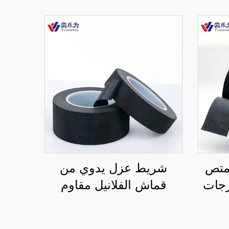
ممتص
شريط عزل يدوي من
رجات
قماش الفلانيل مقاوم
قاوم
للحريق والحرارة، بلصق
كي
PU، بسماكة 0.3 مم،