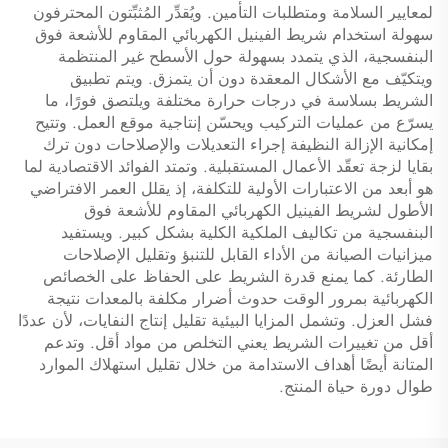
لمعايير السلامة ومتطلبات التأمين. ويُقدِّر المُثبِّتون المحترفون
سهولة استخدام شريط الفينيل الكهربائي المقاوم للأشعة فوق
البنفسجية، الذي يتمدد بسهولة حول الأسطح غير المنتظمة
ويتكيّف مع الأشكال المعقدة دون أن يتمزق. ويتم تطبيق
الشريط بسلاسة في درجات حرارة مختلفة ويلتصق فورًا، ما
يسرّع من عمليات التركيب ويحسّن إنتاجية موقع العمل. وتتيح
إمكانية الإزالة النظيفة إجراء التعديلات والإصلاحات دون ترك
بقايا لزجة تعقّد الأعمال المستقبلية. وتمتد الفوائد الاقتصادية لما
هو أبعد من الاعتبارات الأولية للتكلفة، إذ يقلل العمر الافتراضي
الأطول لشريط الفينيل الكهربائي المقاوم للأشعة فوق
البنفسجية من تكاليف الملكية الكلية بشكل كبير. ويستفيد
ميزانيات الصيانة من الأداء القابل للتنبؤ وتقليل الإصلاحات
الطارئة. كما يمنع قدرة الشريط على الحفاظ على الخصائص
الكهربائية بمرور الوقت حدوث أضرار مكلفة بالمعدات نتيجة
فشل العزل. وتشمل المزايا البيئية تقليل إنتاج النفايات، لأن عددًا
أقل من تغييرات الشريط يعني التخلص من مواد أقل. وتدعم
المتانة أيضًا أهداف الاستدامة من خلال تقليل استهلاك الموارد
طوال دورة حياة المنتج.