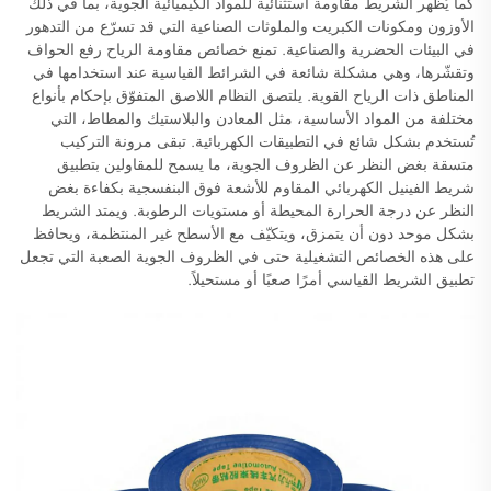
كما يُظهر الشريط مقاومة استثنائية للمواد الكيميائية الجوية، بما في ذلك
الأوزون ومكونات الكبريت والملوثات الصناعية التي قد تسرّع من التدهور
في البيئات الحضرية والصناعية. تمنع خصائص مقاومة الرياح رفع الحواف
وتقشّرها، وهي مشكلة شائعة في الشرائط القياسية عند استخدامها في
المناطق ذات الرياح القوية. يلتصق النظام اللاصق المتفوّق بإحكام بأنواع
مختلفة من المواد الأساسية، مثل المعادن والبلاستيك والمطاط، التي
تُستخدم بشكل شائع في التطبيقات الكهربائية. تبقى مرونة التركيب
متسقة بغض النظر عن الظروف الجوية، ما يسمح للمقاولين بتطبيق
شريط الفينيل الكهربائي المقاوم للأشعة فوق البنفسجية بكفاءة بغض
النظر عن درجة الحرارة المحيطة أو مستويات الرطوبة. ويمتد الشريط
بشكل موحد دون أن يتمزق، ويتكيّف مع الأسطح غير المنتظمة، ويحافظ
على هذه الخصائص التشغيلية حتى في الظروف الجوية الصعبة التي تجعل
تطبيق الشريط القياسي أمرًا صعبًا أو مستحيلاً.