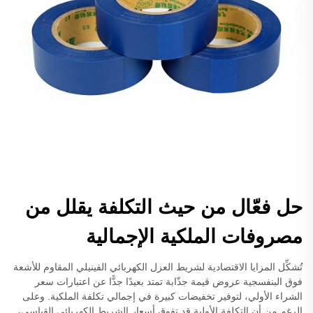
حل فعّال من حيث التكلفة يقلل من
مصروفات الملكية الإجمالية
تُشكِّل المزايا الاقتصادية لشريط العزل الكهربائي الفينيلي المقاوم للأشعة
فوق البنفسجية عروض قيمة جذّابة تمتد بعيدًا جدًّا عن اعتبارات سعر
الشراء الأولي، لتوفير تخفيضات كبيرة في إجمالي تكلفة الملكية. وعلى
الرغم من أن التكلفة الأولية قد تفوق أسعار الشريط الكهربائي القياسي،