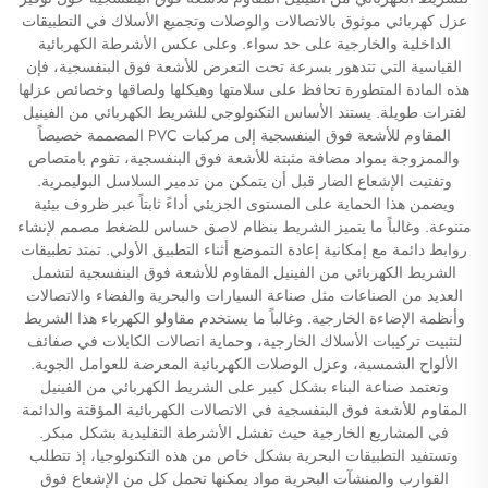
عزل كهربائي موثوق بالاتصالات والوصلات وتجميع الأسلاك في التطبيقات
الداخلية والخارجية على حد سواء. وعلى عكس الأشرطة الكهربائية
القياسية التي تتدهور بسرعة تحت التعرض للأشعة فوق البنفسجية، فإن
هذه المادة المتطورة تحافظ على سلامتها وهيكلها ولصاقها وخصائص عزلها
لفترات طويلة. يستند الأساس التكنولوجي للشريط الكهربائي من الفينيل
المقاوم للأشعة فوق البنفسجية إلى مركبات PVC المصممة خصيصاً
والممزوجة بمواد مضافة مثبتة للأشعة فوق البنفسجية، تقوم بامتصاص
وتفتيت الإشعاع الضار قبل أن يتمكن من تدمير السلاسل البوليمرية.
ويضمن هذا الحماية على المستوى الجزيئي أداءً ثابتاً عبر ظروف بيئية
متنوعة. وغالباً ما يتميز الشريط بنظام لاصق حساس للضغط مصمم لإنشاء
روابط دائمة مع إمكانية إعادة التموضع أثناء التطبيق الأولي. تمتد تطبيقات
الشريط الكهربائي من الفينيل المقاوم للأشعة فوق البنفسجية لتشمل
العديد من الصناعات مثل صناعة السيارات والبحرية والفضاء والاتصالات
وأنظمة الإضاءة الخارجية. وغالباً ما يستخدم مقاولو الكهرباء هذا الشريط
لتثبيت تركيبات الأسلاك الخارجية، وحماية اتصالات الكابلات في صفائف
الألواح الشمسية، وعزل الوصلات الكهربائية المعرضة للعوامل الجوية.
وتعتمد صناعة البناء بشكل كبير على الشريط الكهربائي من الفينيل
المقاوم للأشعة فوق البنفسجية في الاتصالات الكهربائية المؤقتة والدائمة
في المشاريع الخارجية حيث تفشل الأشرطة التقليدية بشكل مبكر.
وتستفيد التطبيقات البحرية بشكل خاص من هذه التكنولوجيا، إذ تتطلب
القوارب والمنشآت البحرية مواد يمكنها تحمل كل من الإشعاع فوق