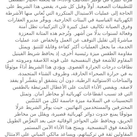
للتطبيقات الصعبة. أولاً وقبل كل شيء، يقضي هذا الشريط على
الحاجة إلى عمليات الاستبدال المتكررة التي تُعاني منها الأشرطة
الكهربائية القياسية في البيئات الخارجية. ويوفِّر مديرو العقارات
وفرق الصيانة تكاليف عمل كبيرة لأن التركيبات تظل آمنة
وفعالة لسنوات بدلًا من أشهر. وتُرجم هذه المتانة المعززة
مباشرةً إلى تقليل التوقف عن العمل وانخفاض عدد عمليات
الخدمة، ما يجعل العمليات أكثر كفاءة وقابلة للتنبؤ. ويمثل
مقاومة الطقس ميزة رئيسية أخرى، إذ يحافظ شريط الفينيل
المقاوم للأشعة فوق البنفسجية على قوته اللاصقة ومرونته عبر
نطاقات درجات الحرارة القصوى. ويؤدي هذا الشريط أداءً موثوقًا
به في حرارة الصحراء الحارقة، وظروف الشتاء المتجمدة،
والمناخات الاستوائية الرطبة، دون أن يتشقق أو يتقشَّر أو يفقد
لاصقه. ويقضي الأداء الثابت على الأعطال المرتبطة بالطقس
التي قد تسبب انقطاعات كهربائية أو مخاطر أمان. وتمثل
التحسينات في السلامة ميزة حاسمة لكل من المُثبِّتين
المحترفين والمستخدمين النهائيين. حيث يوفِّر الشريط عزلًا
موثوقًا يمنع حدوث دوائر كهربائية قصيرة، ويقلل من مخاطر
الحريق، ويحافظ على الحواجز الوقائية حتى بعد التعرُّض الطويل
للأشعة فوق البنفسجية. ويمنح هذا الأداء الآمن المستمر
المقاولين ثقة في تركيباتهم، ويساعد مالكي المباني على الامتثال