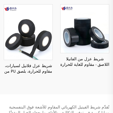
جهة واحدة وحساس للضغط،
بلصق من جهة واحدة، مقاوم
لختم الكراتين
للحرارة والماء، للاستخدام في
التغطية
شريط عزل من الفانيلا
اللاصق - مقاوم للغاية للحرارة
شريط عزل فلانيل لسيارات،
ومقاوم للهب، شريط تظليل
مقاوم للحرارة، بلصق PU من
لتقليل الضوضاء غير الطبيعية
جهة واحدة، بطول 10 أمتار،
وتخفيف الاهتزازات
لتطبيقات البولي إيثيلين
terephthalate (PET)
تُقدِّم شريط الفينيل الكهربائي المقاوم للأشعة فوق البنفسجية
مزايا كبيرة في توفير التكاليف والأداء، ما يجعله الخيار المفضَّل