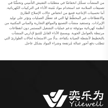
من المنشآت تسجِّل انخفاضًا في متطلبات التفتيش التأميني وتحسُّنًا في
تصنيفات السلامة عند استخدام مواد مُثبتة الأداء في التركيبات الكهربائية.
أما تحسينات الإنتاجية فتنبع من انخفاض حالات الإصلاح الطارئ
والانقطاعات غير المخطَّط لها التي قد تعطِّل العمليات وتؤثر على توليد
الإيرادات. وتستفيد منشآت التصنيع والمواقع التجارية والمباني المكتبية من
أنظمة كهربائية موثوقة تدعم عمليات التشغيل المستمر دون انقطاعات
مرتبطة بالعوامل الجوية. ويسمح الأداء القابل للتنبؤ لإداريي المنشآت
بالتخطيط لأنشطة الصيانة بكفاءة، بدلًا من الاستجابة لحالات الطوارئ التي
تتطلب دفع أجور عمالة مُرتفعة وشراء المواد بشكل عاجل.