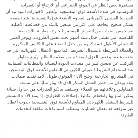
مستمرة بغض النظر عن الموقع الجغرافي أو الارتفاع أو التغيرات
الموسمية في شدة الأشعة فوق البنفسجية. وتُظهر الاختبارات الميدانية أن
الشريط الفينيلي الكهربائي المقاوم للأشعة فوق البنفسجية، عند تطبيقه
بشكل صحيح، يحافظ على أكثر من تسعين بالمئة من خصائصه الأصلية
بعد خمس سنوات من التعرض المستمر للخارج، مقارنة بالأشرطة
القياسية التي تفشل خلال ستة أشهر تحت نفس الظروف. ويوفر العمر
التشغيلي الأطول قيمة كبيرة من خلال القضاء على التكاليف المتكررة
والعمالة المرتبطة باستبدال الشريط، كما يمنع الأعطال الكهربائية التي قد
تحدث عندما يضعف العزل المتقادم من سلامة النظام. ويُبلغ مقاولو
التركيب عن تحسن كبير في معدلات العودة للصيانة والمطالبات الضمانية
عند استخدام الشريط الفينيلي الكهربائي المقاوم للأشعة فوق البنفسجية
في المشاريع الخارجية. ويتيح الأداء الموثوق طويل الأمد تقديم ضمانات
بثقة ويقلل من خطر الفشل المبكر الذي قد يؤثر سلبًا على سمعة
المقاولين وعلاقاتهم مع العملاء. ويستفيد مالكو العقارات من جداول صيانة
يمكن التنبؤ بها وانخفاض تكاليف إصلاحات الطوارئ، إذ يمنع الأداء المستقر
للشريط الفينيلي الكهربائي المقاوم للأشعة فوق البنفسجية حدوث أعطال
غير متوقعة قد تعطل العمليات وتتطلب استدعاءات مكلفة للخدمات
الطارئة.