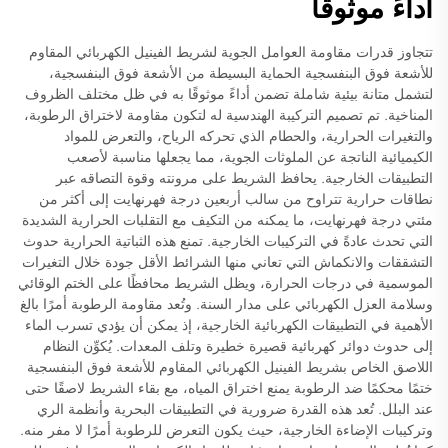
أداءً موثوقًا
تتجاوز قدرات مقاومة العوامل الجوية لشريط الفينيل الكهربائي المقاوم
للأشعة فوق البنفسجية الحماية البسيطة من الأشعة فوق البنفسجية،
لتشمل متانة بيئية شاملة تضمن أداءً موثوقًا به في ظل مختلف الظروف
المناخية. تم تصميم التركيبة الهندسية له لتكون مقاومة لاختراق الرطوبة،
والتغيرات الحرارية، والحطام الذي تحركه الرياح، والتعرض للمواد
الكيميائية الناتجة عن الملوثات الجوية، مما يجعلها مناسبة لأصعب
التطبيقات الخارجية. يحافظ الشريط على مرونته وقوة التصاقه عبر
نطاقات حرارية تتراوح من سالب أربعين درجة فهرنهايت إلى أكثر من
مئتي درجة فهرنهايت، ما يمكنه من التكيف مع التقلبات الحرارية الشديدة
التي تحدث عادةً في التركيبات الخارجية. تمنع هذه الثباتية الحرارية حدوث
التشققات والانكماش التي تعاني منها الشرائط الأقل جودة خلال التغيرات
الموسمية في درجات الحرارة، ويظل الشريط محافظًا على الختم الوقائي
وسلامة العزل الكهربائي على مدار السنة. وتُعد مقاومة الرطوبة أمرًا بالغ
الأهمية في التطبيقات الكهربائية الخارجية، إذ يمكن أن يؤدي تسرب الماء
إلى حدوث دوائر كهربائية قصيرة خطيرة وتلف المعدات. يُكوِّن النظام
اللاصق الخاص بشريط الفينيل الكهربائي المقاوم للأشعة فوق البنفسجية
ختمًا محكمًا ضد الرطوبة يمنع اختراق المياه، مع بقاء الشريط لاصقًا حتى
عند البلل. تُعد هذه القدرة ضرورية في التطبيقات البحرية وأنظمة الري
وتركيبات الإضاءة الخارجية، حيث يكون التعرض للرطوبة أمرًا لا مفر منه.