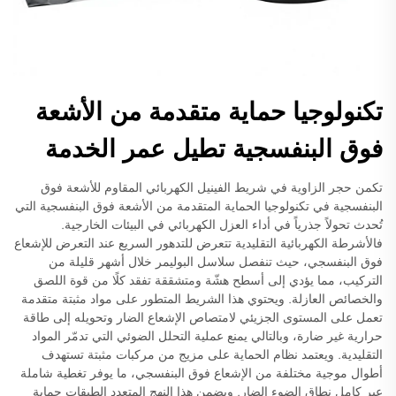
تكنولوجيا حماية متقدمة من الأشعة
فوق البنفسجية تطيل عمر الخدمة
تكمن حجر الزاوية في شريط الفينيل الكهربائي المقاوم للأشعة فوق
البنفسجية في تكنولوجيا الحماية المتقدمة من الأشعة فوق البنفسجية التي
تُحدث تحولاً جذرياً في أداء العزل الكهربائي في البيئات الخارجية.
فالأشرطة الكهربائية التقليدية تتعرض للتدهور السريع عند التعرض للإشعاع
فوق البنفسجي، حيث تنفصل سلاسل البوليمر خلال أشهر قليلة من
التركيب، مما يؤدي إلى أسطح هشّة ومتشققة تفقد كلًا من قوة اللصق
والخصائص العازلة. ويحتوي هذا الشريط المتطور على مواد مثبتة متقدمة
تعمل على المستوى الجزيئي لامتصاص الإشعاع الضار وتحويله إلى طاقة
حرارية غير ضارة، وبالتالي يمنع عملية التحلل الضوئي التي تدمّر المواد
التقليدية. ويعتمد نظام الحماية على مزيج من مركبات مثبتة تستهدف
أطوال موجية مختلفة من الإشعاع فوق البنفسجي، ما يوفر تغطية شاملة
عبر كامل نطاق الضوء الضار. ويضمن هذا النهج المتعدد الطبقات حماية