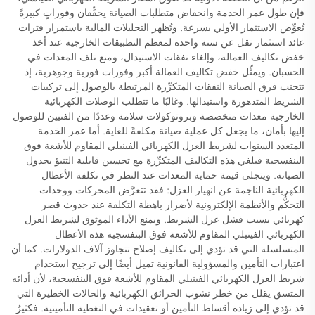
فإن طول عمر الخدمة وانخفاض متطلبات الصيانة يحقِّقان وفوراتٍ كبيرةً
تُعوِّض الاستثمار الأولي بسرعة. وتُظهر التحليلات المالية باستمرار فترات
عائد استثمار تقل عن سنة واحدة لمعظم التطبيقات الخارجية عند أخذ
خفض تكاليف العمالة، وإلغاء نفقات الاستبدال، ومنع تلف المعدات في
الحسبان. ويمثِّل خفض تكاليف العمالة أكبر وفورات فورية وجوهرية، إذ
تتجنب فرق الصيانة النفقات المتكرِّرة المرتبطة بالوصول إلى تركيبات
الشريط المتدهورة واستبدالها. وغالبًا ما تتطلب الوصلات الكهربائية
الخارجية معدات متخصصة وبروتوكولات سلامة وعددًا من الفنيين للوصول
إليها بأمان، ما يجعل كل عملية صيانة مكلفةً للغاية. أما عمر الخدمة
المتعدد السنوات لشريط العزل الكهربائي الفينيلي المقاوم للأشعة فوق
البنفسجية فيلغي هذه التكاليف المتكرِّرة مع تحسين قابلية التنبؤ بجدول
الصيانة. ويتجلى قيمة حماية المعدات عند النظر في تكلفة الأعطال
الكهربائية الناجمة عن انهيار العزل: فقد تتعرَّض المحركات ووحدات
التحكُّم والأنظمة الإلكترونية لأضرار باهظة التكلفة عند حدوث قصر
كهربائي بسبب فشل عزل الشريط. ويمنع الأداء الموثوق لشريط العزل
الكهربائي الفينيلي المقاوم للأشعة فوق البنفسجية هذه الأعطال
المتسلسلة التي قد تؤدي إلى تكاليف إصلاح تتجاوز آلاف الدولارات. كما أن
اعتبارات التأمين والمسؤولية القانونية تميل أيضًا إلى ترجيح استخدام
شريط العزل الكهربائي الفينيلي المقاوم للأشعة فوق البنفسجية، لأن أدائه
المتسق يقلل من خطر نشوب الحرائق الكهربائية والحالات الخطيرة التي
قد تؤدي إلى زيادة أقساط التأمين أو تعقيدات في التغطية التأمينية. فكثيرٌ