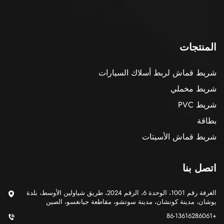
المنتجات
شريط قماش لربط أسلاك السيارات
شريط مخملي
شريط PVC
بطاقة
شريط قماش الأسيتات
اتصل بنا
الغرفة رقم 1001، الوحدة 6، الرقم 2024، طريق شياولين الأوسط، بلدة
يوشان، مدينة كونشان، مدينة سوتشو، مقاطعة جيانغسو، الصين
+86-13616286061