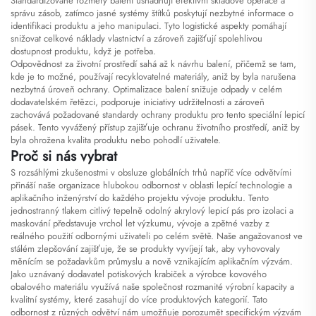
Standardizované rozměry balení usnadňují efektivní skladové operace a
správu zásob, zatímco jasné systémy štítků poskytují nezbytné informace o
identifikaci produktu a jeho manipulaci. Tyto logistické aspekty pomáhají
snižovat celkové náklady vlastnictví a zároveň zajišťují spolehlivou
dostupnost produktu, když je potřeba.
Odpovědnost za životní prostředí sahá až k návrhu balení, přičemž se tam,
kde je to možné, používají recyklovatelné materiály, aniž by byla narušena
nezbytná úroveň ochrany. Optimalizace balení snižuje odpady v celém
dodavatelském řetězci, podporuje iniciativy udržitelnosti a zároveň
zachovává požadované standardy ochrany produktu pro tento speciální lepicí
pásek. Tento vyvážený přístup zajišťuje ochranu životního prostředí, aniž by
byla ohrožena kvalita produktu nebo pohodlí uživatele.
Proč si nás vybrat
S rozsáhlými zkušenostmi v obsluze globálních trhů napříč více odvětvími
přináší naše organizace hlubokou odbornost v oblasti lepící technologie a
aplikačního inženýrství do každého projektu vývoje produktu. Tento
jednostranný tlakem citlivý tepelně odolný akrylový lepicí pás pro izolaci a
maskování představuje vrchol let výzkumu, vývoje a zpětné vazby z
reálného použití odbornými uživateli po celém světě. Naše angažovanost ve
stálém zlepšování zajišťuje, že se produkty vyvíjejí tak, aby vyhovovaly
měnícím se požadavkům průmyslu a nově vznikajícím aplikačním výzvám.
Jako uznávaný dodavatel potiskových krabiček a výrobce kovového
obalového materiálu využívá naše společnost rozmanité výrobní kapacity a
kvalitní systémy, které zasahují do více produktových kategorií. Tato
odbornost z různých odvětví nám umožňuje porozumět specifickým výzvám