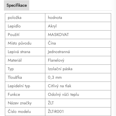
Specifikace
položka
hodnota
Lepidlo
Akryl
Použití
MASKOVAT
Místo původu
Čína
Lepivá strana
Jednostranná
Materiál
Flanelový
Typ
Izolační páska
Tloušťka
0,3 mm
Lepidelní typ
Citlivý na tlak
Funkce
Odolný vůči teplu
Název značky
ŽLT
Číslo modelu
ŽLT-R001