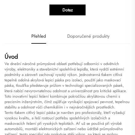
Dotaz
Přehled
Doporučené produkty
Úvod
Ve dnešní náročné průmyslové oblasti potřebují odborníci v odvětvích
výroby, elektroniky a stavebnictví spolehlivá lepidla, která vydrží extrémní
podmínky a zároveň zachovají vysoký výkon. Jednostranná tlakem citlivá
tepelně odolná akrylová lepicí páska pro izolaci, použití jako maskovací
páska, tloušťka představuje průlom v technologii specializovaných pásek,
která nabízí nevyrovnatelnou odolnost a univerzálnost pro kritické aplikace.
Toto inovativní lepící řešení kombinuje pokročilou akrylátovou chemii s
precizním inženýrstvím, čímž zajišťuje vynikající spojovací pevnost, tepelnou
stabilitu a odolnost vůči chemikáliím i v nejnáročnějších prostředích.
Tento tlakem citlivý lepicí páska je navržen pro profesionály, kteří vyžadují
vysokou kvalitu, a řeší rostoucí potřebu spolehlivých izolačních a
maskovacích řešení při vysokých teplotách. Ať už se používá při výrobě
automobilů, montáži elektronických zařízení nebo údržbě průmyslového
zařízení, tento speciální pás poskytuje stálý výkon, na který se mohou