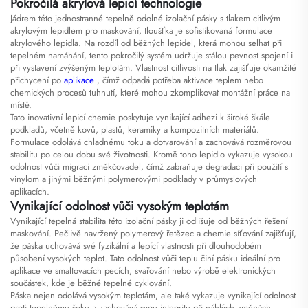
Pokročilá akrylová lepicí technologie
Jádrem této jednostranné tepelně odolné izolační pásky s tlakem citlivým
akrylovým lepidlem pro maskování, tloušťka je sofistikovaná formulace
akrylového lepidla. Na rozdíl od běžných lepidel, která mohou selhat při
tepelném namáhání, tento pokročilý systém udržuje stálou pevnost spojení i
při vystavení zvýšeným teplotám. Vlastnost citlivosti na tlak zajišťuje okamžité
přichycení po
aplikace
, čímž odpadá potřeba aktivace teplem nebo
chemických procesů tuhnutí, které mohou zkomplikovat montážní práce na
místě.
Tato inovativní lepicí chemie poskytuje vynikající adhezi k široké škále
podkladů, včetně kovů, plastů, keramiky a kompozitních materiálů.
Formulace odolává chladnému toku a dotvarování a zachovává rozměrovou
stabilitu po celou dobu své životnosti. Kromě toho lepidlo vykazuje vysokou
odolnost vůči migraci změkčovadel, čímž zabraňuje degradaci při použití s
vinylom a jinými běžnými polymerovými podklady v průmyslových
aplikacích.
Vynikající odolnost vůči vysokým teplotám
Vynikající tepelná stabilita této izolační pásky ji odlišuje od běžných řešení
maskování. Pečlivě navržený polymerový řetězec a chemie síťování zajišťují,
že páska uchovává své fyzikální a lepící vlastnosti při dlouhodobém
působení vysokých teplot. Tato odolnost vůči teplu činí pásku ideální pro
aplikace ve smaltovacích pecích, svařování nebo výrobě elektronických
součástek, kde je běžné tepelné cyklování.
Páska nejen odolává vysokým teplotám, ale také vykazuje vynikající odolnost
proti tepelnému šoku a zachovává svou integritu při náhlých změnách