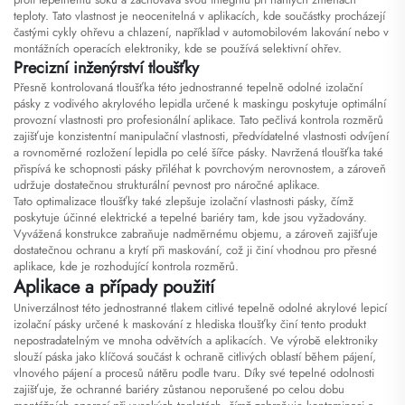
teploty. Tato vlastnost je neocenitelná v aplikacích, kde součástky procházejí
častými cykly ohřevu a chlazení, například v automobilovém lakování nebo v
montážních operacích elektroniky, kde se používá selektivní ohřev.
Precizní inženýrství tloušťky
Přesně kontrolovaná tloušťka této jednostranné tepelně odolné izolační
pásky z vodivého akrylového lepidla určené k maskingu poskytuje optimální
provozní vlastnosti pro profesionální aplikace. Tato pečlivá kontrola rozměrů
zajišťuje konzistentní manipulační vlastnosti, předvídatelné vlastnosti odvíjení
a rovnoměrné rozložení lepidla po celé šířce pásky. Navržená tloušťka také
přispívá ke schopnosti pásky přiléhat k povrchovým nerovnostem, a zároveň
udržuje dostatečnou strukturální pevnost pro náročné aplikace.
Tato optimalizace tloušťky také zlepšuje izolační vlastnosti pásky, čímž
poskytuje účinné elektrické a tepelné bariéry tam, kde jsou vyžadovány.
Vyvážená konstrukce zabraňuje nadměrnému objemu, a zároveň zajišťuje
dostatečnou ochranu a krytí při maskování, což ji činí vhodnou pro přesné
aplikace, kde je rozhodující kontrola rozměrů.
Aplikace a případy použití
Univerzálnost této jednostranné tlakem citlivé tepelně odolné akrylové lepicí
izolační pásky určené k maskování z hlediska tloušťky činí tento produkt
nepostradatelným ve mnoha odvětvích a aplikacích. Ve výrobě elektroniky
slouží páska jako klíčová součást k ochraně citlivých oblastí během pájení,
vlnového pájení a procesů nátěru podle tvaru. Díky své tepelné odolnosti
zajišťuje, že ochranné bariéry zůstanou neporušené po celou dobu