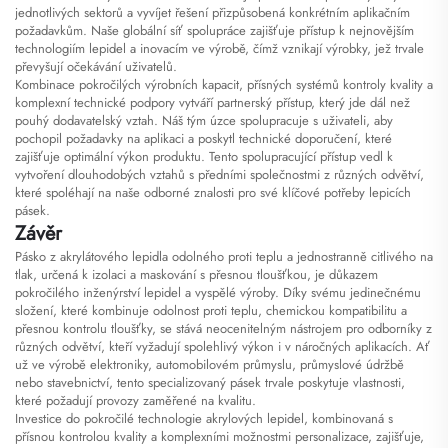
jednotlivých sektorů a vyvíjet řešení přizpůsobená konkrétním aplikačním
požadavkům. Naše globální síť spolupráce zajišťuje přístup k nejnovějším
technologiím lepidel a inovacím ve výrobě, čímž vznikají výrobky, jež trvale
převyšují očekávání uživatelů.
Kombinace pokročilých výrobních kapacit, přísných systémů kontroly kvality a
komplexní technické podpory vytváří partnerský přístup, který jde dál než
pouhý dodavatelský vztah. Náš tým úzce spolupracuje s uživateli, aby
pochopil požadavky na aplikaci a poskytl technické doporučení, které
zajišťuje optimální výkon produktu. Tento spolupracující přístup vedl k
vytvoření dlouhodobých vztahů s předními společnostmi z různých odvětví,
které spoléhají na naše odborné znalosti pro své klíčové potřeby lepicích
pásek.
Závěr
Pásko z akrylátového lepidla odolného proti teplu a jednostranně citlivého na
tlak, určená k izolaci a maskování s přesnou tloušťkou, je důkazem
pokročilého inženýrství lepidel a vyspělé výroby. Díky svému jedinečnému
složení, které kombinuje odolnost proti teplu, chemickou kompatibilitu a
přesnou kontrolu tloušťky, se stává neocenitelným nástrojem pro odborníky z
různých odvětví, kteří vyžadují spolehlivý výkon i v náročných aplikacích. Ať
už ve výrobě elektroniky, automobilovém průmyslu, průmyslové údržbě
nebo stavebnictví, tento specializovaný pásek trvale poskytuje vlastnosti,
které požadují provozy zaměřené na kvalitu.
Investice do pokročilé technologie akrylových lepidel, kombinovaná s
přísnou kontrolou kvality a komplexními možnostmi personalizace, zajišťuje,