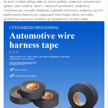
že tento výrobek splňuje stále se měnící potřeby moderních průmyslových
aplikací. Jeho ověřený výkon v náročných prostředích, podpořený
iniciativami pro neustálé zlepšování a globální technickou podporou, jej činí
preferovaným řešením pro organizace, které kladou důraz na kvalitu,
spolehlivost a provozní excelenci při požadavcích na lepicí pásky.