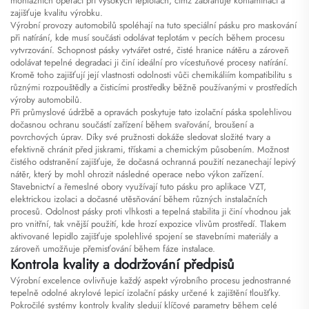
montážních operací při vysokých teplotách, čímž zabraňuje kontaminaci a
zajišťuje kvalitu výrobku.
Výrobní provozy automobilů spoléhají na tuto speciální pásku pro maskování
při natírání, kde musí součásti odolávat teplotám v pecích během procesu
vytvrzování. Schopnost pásky vytvářet ostré, čisté hranice nátěru a zároveň
odolávat tepelné degradaci ji činí ideální pro vícestuňové procesy natírání.
Kromě toho zajišťují její vlastnosti odolnosti vůči chemikáliím kompatibilitu s
různými rozpouštědly a čisticími prostředky běžně používanými v prostředích
výroby automobilů.
Při průmyslové údržbě a opravách poskytuje tato izolační páska spolehlivou
dočasnou ochranu součástí zařízení během svařování, broušení a
povrchových úprav. Díky své pružnosti dokáže sledovat složité tvary a
efektivně chránit před jiskrami, třískami a chemickým působením. Možnost
čistého odstranění zajišťuje, že dočasná ochranná použití nezanechají lepivý
nátěr, který by mohl ohrozit následné operace nebo výkon zařízení.
Stavebnictví a řemeslné obory využívají tuto pásku pro aplikace VZT,
elektrickou izolaci a dočasné utěsňování během různých instalačních
procesů. Odolnost pásky proti vlhkosti a tepelná stabilita ji činí vhodnou jak
pro vnitřní, tak vnější použití, kde hrozí expozice vlivům prostředí. Tlakem
aktivované lepidlo zajišťuje spolehlivé spojení se stavebními materiály a
zároveň umožňuje přemisťování během fáze instalace.
Kontrola kvality a dodržování předpisů
Výrobní excelence ovlivňuje každý aspekt výrobního procesu jednostranné
tepelně odolné akrylové lepicí izolační pásky určené k zajištění tloušťky.
Pokročilé systémy kontroly kvality sledují klíčové parametry během celé