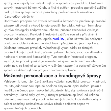
výroby, aby zajistily konzistentní výkon a spolehlivost produktu. Ověřování
surovin, testování během výroby a finální ověření produktu společně zajišťují
pásku, která splňuje náročné požadavky profesionálních uživatelů v
různorodých odvětvích.
Dodržování předpisů pro životní prostředí a bezpečnost představuje zásadní
závazek při vývoji a výrobě tohoto speciálního pásky. Adhezní formulace
využívá ekologicky zodpovědnou chemii, přičemž zachovává vynikající
provozní vlastnosti. Pravidelné testování zajišťuje soulad s příslušnými
mezinárodními normami pro lepidla
produkty
, čímž uživatelům poskytuje
jistotu jak v oblasti výkonu, tak dodržování předpisů pro jejich aplikace.
Důkladné testovací protokoly vyhodnocují výkon pásky za různých
prostředníkových podmínek, včetně cyklování teploty, expozice vlhkosti a
hodnocení chemické kompatibility. Tyto komplexní testovací programy
zajišťují, že produkt poskytuje konzistentní výkon ve širokém rozsahu
podmínek, se kterými se setkává v reálném nasazení, a poskytují uživatelům
spolehlivá data o výkonu pro jejich konkrétní aplikace.
Možnosti personalizace a brandingové úpravy
Vzhledem k tomu, že různé aplikace vyžadují specifické provozní vlastnosti,
lze tuto jednostrannou tepelně odolnou akrylovou lepící izolační pásku s
tloušťkou určenou pro maskování přizpůsobit tak, aby splňovala jedinečné
požadavky. Různé šířky vyhovují různým potřebám aplikací, od úzkého
přesného maskování až po pokrývání velkých ploch. Individuální délky a
balení pomáhají optimalizovat správu zásob a snižovat odpad ve
vysokonáročných operacích.