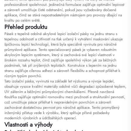
profesionálové spolehnout. Jedinečná formulace zajišťuje optimální lepivost
a zároveň umožňuje čisté odstranění, pokud jsou vyžadovány dočasné
aplikace, čímž se stává nepostradatelným nástrojem pro provozy dbající na
kvalitu po celém světě.
Přehled produktu
Pásek z tepelně odolné akrylové lepicí izolační pásky na jednu stranu s
tepelnou odolností a citlivostí na tlak určený k vytváření maskování ukazuje
špičkovou lepící technologii, která byla speciálně vyvinuta pro náročné
průmyslové aplikace. Tento specializovaný pásek je vybaven robustním
akrylovým lepicím systémem, který si zachovává své lepící vlastnosti v
širokém rozsahu teplot, čímž zajišťuje spolehlivý výkon jak za běžných
podmínek, tak při zvýšených teplotách. Konstrukce s lepením na jednu
stranu zajišťuje cílenou adhezi a zároveň flexibilitu a schopnost přiléhat k
různým typům povrchů.
Tato izolační páska, vyvinutá na základě let výzkumu a vývoje lepidel,
obsahuje vysoce kvalitní materiály odolné vůči degradaci způsobené teplem,
UV zářením a běžnými průmyslovými chemikáliemi. Přesně navržená
tloušťka zajišťuje optimální rovnováhu mezi pružností a strukturální pevností,
což umožňuje pásce přiléhat k nepravidelným povrchům a zároveň
zachovávat dostatečnou pevnost pro náročné aplikace. Tento promyšlený
inženýrský přístup vede k výrobku, který splňuje přísné požadavky
moderních výrobních a údržbářských operací.
Vlastnosti a výhody