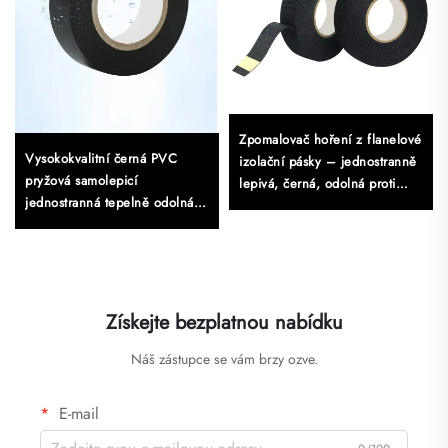
Zpomalovač hoření z flanelové
Vysokokvalitní černá PVC
izolační pásky – jednostranně
pryžová samolepicí
lepivá, černá, odolná proti
jednostranná tepelně odolná
teplu, určená pro maskování
vodotěsná izolační elektrická
páska pro
Získejte bezplatnou nabídku
Náš zástupce se vám brzy ozve.
E-mail