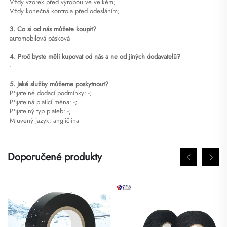
Vždy vzorek před výrobou ve velkém;
Vždy konečná kontrola před odesláním;
3. Co si od nás můžete koupit?
automobilová pásková
4. Proč byste měli kupovat od nás a ne od jiných dodavatelů?
-
5. Jaké služby můžeme poskytnout?
Přijatelné dodací podmínky: -;
Přijatelná platící měna: -;
Přijatelný typ plateb: -;
Mluvený jazyk: angličtina
Doporučené produkty