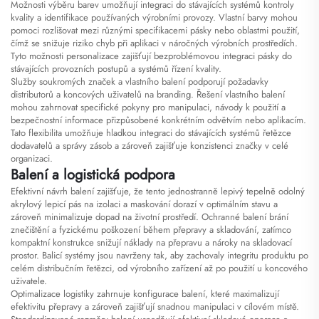
Možnosti výběru barev umožňují integraci do stávajících systémů kontroly
kvality a identifikace používaných výrobními provozy. Vlastní barvy mohou
pomoci rozlišovat mezi různými specifikacemi pásky nebo oblastmi použití,
čímž se snižuje riziko chyb při aplikaci v náročných výrobních prostředích.
Tyto možnosti personalizace zajišťují bezproblémovou integraci pásky do
stávajících provozních postupů a systémů řízení kvality.
Služby soukromých značek a vlastního balení podporují požadavky
distributorů a koncových uživatelů na branding. Řešení vlastního balení
mohou zahrnovat specifické pokyny pro manipulaci, návody k použití a
bezpečnostní informace přizpůsobené konkrétním odvětvím nebo aplikacím.
Tato flexibilita umožňuje hladkou integraci do stávajících systémů řetězce
dodavatelů a správy zásob a zároveň zajišťuje konzistenci značky v celé
organizaci.
Balení a logistická podpora
Efektivní návrh balení zajišťuje, že tento jednostranně lepivý tepelně odolný
akrylový lepicí pás na izolaci a maskování dorazí v optimálním stavu a
zároveň minimalizuje dopad na životní prostředí. Ochranné balení brání
znečištění a fyzickému poškození během přepravy a skladování, zatímco
kompaktní konstrukce snižují náklady na přepravu a nároky na skladovací
prostor. Balicí systémy jsou navrženy tak, aby zachovaly integritu produktu po
celém distribučním řetězci, od výrobního zařízení až po použití u koncového
uživatele.
Optimalizace logistiky zahrnuje konfigurace balení, které maximalizují
efektivitu přepravy a zároveň zajišťují snadnou manipulaci v cílovém místě.