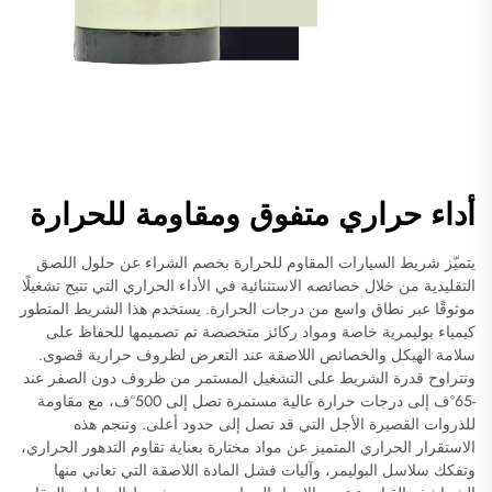
أداء حراري متفوق ومقاومة للحرارة
يتميّز شريط السيارات المقاوم للحرارة بخصم الشراء عن حلول اللصق
التقليدية من خلال خصائصه الاستثنائية في الأداء الحراري التي تتيح تشغيلًا
موثوقًا عبر نطاق واسع من درجات الحرارة. يستخدم هذا الشريط المتطور
كيمياء بوليمرية خاصة ومواد ركائز متخصصة تم تصميمها للحفاظ على
سلامة الهيكل والخصائص اللاصقة عند التعرض لظروف حرارية قصوى.
وتتراوح قدرة الشريط على التشغيل المستمر من ظروف دون الصفر عند
-65°ف إلى درجات حرارة عالية مستمرة تصل إلى 500°ف، مع مقاومة
للذروات القصيرة الأجل التي قد تصل إلى حدود أعلى. وتنجم هذه
الاستقرار الحراري المتميز عن مواد مختارة بعناية تقاوم التدهور الحراري،
وتفكك سلاسل البوليمر، وآليات فشل المادة اللاصقة التي تعاني منها