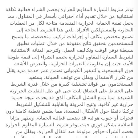
توفر شريط السيارة المقاوم للحرارة بخصم الشراء فعالية تكلفة
استثنائية من خلال تقديم أداء احترافي بأسعار في المتناول، مما
يجعل تقنية الحماية الحرارية المتقدمة متاحة لكل من العمليات
التجارية والمستهلكين الأفراد. يلغي هذا الشريط الحاجة إلى
تصنيع مخصص مكلف أو إجراءات تركيب متخصصة، ما يسمح
للمستخدمين بتحقيق نتائج متفوقة من خلال عمليات تطبيق
بسيطة توفر الوقت وتكاليف العمل. وتُترجم المتانة الاستثنائية
لشريط السيارة المقاوم للحرارة بخصم الشراء إلى قيمة طويلة
الأمد، حيث إن مقاومته للتغيرات الحرارية، والتعرض للأشعة
فوق البنفسجية، والتدهور الكيميائي تضمن عمر خدمة مديد يقلل
من تكرار الاستبدال ويقلل من توقف الصيانة. يستفيد
المستخدمون من فوائد تشغيلية كبيرة من خلال قدرة الشريط
على الحفاظ على التصاق ثابت حتى في ظل التقلبات الحرارية
الشديدة، مما يمنع الفشل المكلف الذي قد يحدث نتيجة حماية
حرارية غير كافية. وتتيح المرونة والقابلية للتشكيل للشريط
تركيبًا دقيقًا حول الأشكال المعقدة، مما يضمن تغطية كاملة دون
فجوات أو جيوب هوائية قد تضعف فعالية الحماية. وتظهر مزايا
السلامة بشكل فوري حيث يوفر شريط السيارة المقاوم للحرارة
بخصم الشراء حواجز موثوقة ضد انتقال الحرارة، ويقلل من