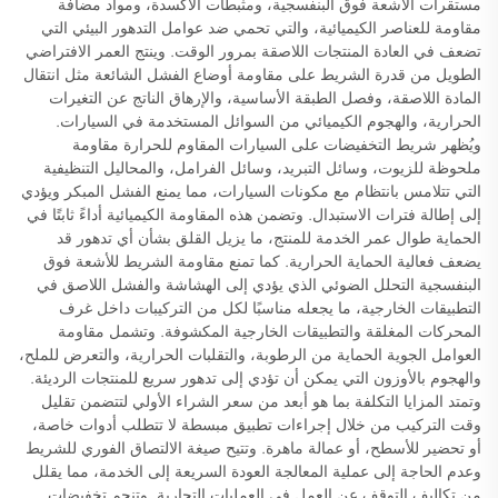
مستقرات الأشعة فوق البنفسجية، ومثبطات الأكسدة، ومواد مضافة
مقاومة للعناصر الكيميائية، والتي تحمي ضد عوامل التدهور البيئي التي
تضعف في العادة المنتجات اللاصقة بمرور الوقت. وينتج العمر الافتراضي
الطويل من قدرة الشريط على مقاومة أوضاع الفشل الشائعة مثل انتقال
المادة اللاصقة، وفصل الطبقة الأساسية، والإرهاق الناتج عن التغيرات
الحرارية، والهجوم الكيميائي من السوائل المستخدمة في السيارات.
ويُظهر شريط التخفيضات على السيارات المقاوم للحرارة مقاومة
ملحوظة للزيوت، وسائل التبريد، وسائل الفرامل، والمحاليل التنظيفية
التي تتلامس بانتظام مع مكونات السيارات، مما يمنع الفشل المبكر ويؤدي
إلى إطالة فترات الاستبدال. وتضمن هذه المقاومة الكيميائية أداءً ثابتًا في
الحماية طوال عمر الخدمة للمنتج، ما يزيل القلق بشأن أي تدهور قد
يضعف فعالية الحماية الحرارية. كما تمنع مقاومة الشريط للأشعة فوق
البنفسجية التحلل الضوئي الذي يؤدي إلى الهشاشة والفشل اللاصق في
التطبيقات الخارجية، ما يجعله مناسبًا لكل من التركيبات داخل غرف
المحركات المغلقة والتطبيقات الخارجية المكشوفة. وتشمل مقاومة
العوامل الجوية الحماية من الرطوبة، والتقلبات الحرارية، والتعرض للملح،
والهجوم بالأوزون التي يمكن أن تؤدي إلى تدهور سريع للمنتجات الرديئة.
وتمتد المزايا التكلفة بما هو أبعد من سعر الشراء الأولي لتتضمن تقليل
وقت التركيب من خلال إجراءات تطبيق مبسطة لا تتطلب أدوات خاصة،
أو تحضير للأسطح، أو عمالة ماهرة. وتتيح صيغة الالتصاق الفوري للشريط
وعدم الحاجة إلى عملية المعالجة العودة السريعة إلى الخدمة، مما يقلل
من تكاليف التوقف عن العمل في العمليات التجارية. وتنجم تخفيضات