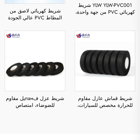
YLW YLW-PVC001 شريط
شريط كهربائي لاصق من
كهربائي PVC من جهة واحدة،
المطاط PVC عالي الجودة
مقاوم للماء والحرارة،
باللون الأسود، من جهة
بسماكة 0.11 مم، لعزل الجهد
واحدة، مقاوم للحرارة والماء،
العالي لـ
يستخدم كملصق عازل
كهربائي لـ
شريط قماش عازل مقاوم
شريط عزل فланيل مقاوم
للحرارة مخصص للسيارات،
للضوضاء، امتصاص
بعرض 19 مم، لاصق من
الصدمات، مقاوم للحريق،
جانب واحد حساس للضغط،
مقاوم لدرجات الحرارة
يستخدم في تغليف توصيلات
العالية، يلتصق جيدًا ويقلل
الأسلاك في المركبات
الضوضاء غير الطبيعية