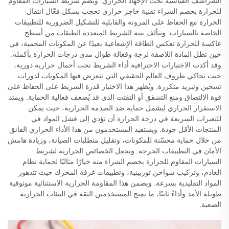
الشراشف القياسية تحت الإجهاد الحراري. ويضم شريط السيارات المقاوم
للحرارة بخصم الشراء تقنية حاجز حراري تحجب بشكل فعّال انتقال
الحرارة مع الحفاظ على المرونة والقابلية للتشكيل الضرورية للتطبيقات
الخاصة بالسيارات. وتتألف بنية الشريط المتعددة الطبقات من أسطح
عاكسة للحرارة تعكس الطاقة الإشعاعية بعيدًا عن المكونات المحمية، في
حين تظل المادة اللاصقة لزجة وفعالة طوال مدى درجات الحرارة بأكمله.
وقد أكدت الاختبارات الاحترافية أداء الشريط تحت أحمال حرارية دورية،
حيث تحاكي ظروف العالم الحقيقي التي تتعرض فيها المكونات لدورات
تسخين وتبريد متكررة. ويُظهر هذا الاختبار قدرة الشريط على الحفاظ على
قوة الالتصاق ومنع التشقق أو التفتت الذي قد يُضعف فعالية الحماية. ويمتد
الاستقرار الحراري ليشمل حماية ضد الصدمة الحرارية، حيث يمكن
للتغيرات السريعة في درجة الحرارة أن تؤدي إلى فشل المواد في
المنتجات الأقل جودة. ويستفيد المستخدمون من هذا الأداء الحراري الفائق
من خلال حماية محسّنة للمكونات، وتقليل متطلبات الصيانة، وزيادة هامش
الأمان في التطبيقات الحرجة. وتجعل الخصائص الحرارية لشريط
السيارات المقاوم للحرارة بخصم الشراء منه خيارًا مثاليًا لحماية نظام
العادم، وتركيب شواحن توربينية، وتطبيقات غرفة المحرك حيث تتدهور
المواد التقليدية بسرعة. ويضمن هذا المقاومة الحرارية الاستثنائية موثوقية
طويلة الأمد وأداءً ثابتًا، ما يمنح المستخدمين الثقة في البيئات الحرارية
الصعبة.