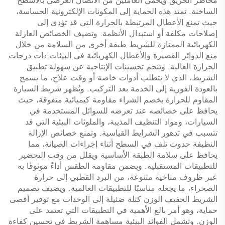
مخاطر الحريق ويحمي العاملين من الاتصال العرضي بالأسطح
الساخنة. تمتد هذه الحماية إلى المكونات الإلكترونية الحساسة،
حيث تمنع الأعطال المرتبطة بالحرارة التي قد تؤدي إلى
إصلاحات مكلفة أو استبدال الأنظمة. وتضيف الخصائص العازلة
الكهربائية الممتازة للشريط طبقة أخرى من السلامة من خلال
منع الدوائر القصيرة والأعطال الكهربائية في البيئات ذات درجات
الحرارة العالية. وتنجم تحسينات الإنتاجية عن سهولة تطبيق
الشريط، الذي لا يتطلب أدوات خاصة أو وقت علاج، ما يسمح
بالعودة الفورية إلى الخدمة بعد التركيب. ويُظهر شريط السيارة
المقاوم للحرارة بخصم الشراء مقاومة كيميائية متفوقة، حيث
يحافظ على خصائصه عند تعرضه للسوائل المستخدمة في
السيارات، ومواد التنظيف المذيبة، والملوثات البيئية التي قد
تتسبب في تدهور الشرايط القياسية. وتمنع خصائص الإزالة
النظيفة حدوث تلف في السطح أثناء إجراءات الصيانة، مما
يحافظ على سلامة الطبقة الأساسية ويقلل من وقت التحضير
للتطبيقات المستقبلية. ويضمن مقاومة الطقس أداءً موثوقًا به
عبر ظروف مناخية متنوعة، من البرد القطبي إلى حرارة
الصحراء، ما يجعله مناسبًا للتطبيقات العالمية. ويضيف تصميم
الشريط الخفيف الوزن كتلة ضئيلة إلى الوحدات مع توفير أقصى
حماية، وهو أمر بالغ الأهمية في التطبيقات التي تعتمد على
الوزن. وتشمل الفوائد البيئية مساهمة الشريط في تحسين كفاءة