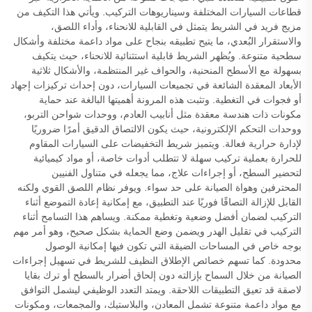
قطاعات السيارات المختلفة وسيناريوهات التركيب. ويأتي هذا التكيف من
مزيج فريد في الشريط يتمثل في القابلية للانحناء، وأداء اللصق،
والاستقرار البُعدي، ما يتيح تطبيقه بنجاح على مواد داعمة مختلفة وأشكال
سطحية متنوعة. ويُظهر الشريط قابلية استثنائية للانحناء، حيث يتكيف
بسهولة مع الأسطح المنحنية، والحواف غير المنتظمة، والأشكال ثلاثية
الأبعاد المعقدة الشائعة في تجميعات السيارات، دون إحداث تركيزات إجهاد
أو فجوات في التغطية. وتثبت هذه المرونة أهميتها البالغة عند حماية
مكونات ذات هندسة معقدة مثل أنابيب العادم، ووحدات شواحن التربو،
ووحدات التحكم الإلكترونية، حيث يكون الالتصاق الدقيق أمرًا ضروريًا
لإدارة حرارية فعالة. ويتميز شريط التخفيضات على السيارات المقاوم
للحرارة بعملية تركيب سهلة لا تتطلب أدوات خاصة، أو مواد كيميائية
لتحضير السطح، أو إجراءات علاج، مما يجعله في متناول الفنيين
المحترفين وهواة الصيانة على حد سواء. ويوفر نظام اللصق القوي ولكنه
القابل للإزالة التصاقًا فوريًا عند التطبيق، مع إمكانية إعادة التموضع أثناء
التركيب لضمان أفضل وضعية وتغطية ممكنة. ويساهم هذا التسامح أثناء
التركيب في تقليل الهدر ويضمن وضع الحماية بشكل صحيح، وهو أمر مهم
بوجه خاص في المساحات الضيقة التي تكون فيها إمكانية الوصول
محدودة. كما تسهم خصائص الإطلاق النظيف للشريط في تسهيل إجراءات
الصيانة من خلال السماح بإزالته دون إلحاق أضرار بالسطح أو ترك بقايا
لاصقة قد تعيق التطبيقات اللاحقة. ويمتد التعدد الوظيفي ليشمل التوافق
مع مواد داعمة متنوعة تشمل المعادن، والبلاستيك، والمجمعات، ومكونات