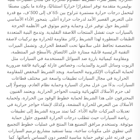
بوليمرية متقدمة توفر استقرارًا حراريًا استثنائيًا، وعادة ما يكون مصنفًا
ليتحمل درجات حرارة مستمرة تتراوح بين -65°ف إلى 500°ف، مع قدرة
على التعرض القصير الأمد لدرجات حرارة أعلى. يتمحور الأداء الأساسي
للشريط حول توفير عزل وحماية وختم موثوق في الأنظمة الحرجة
بالسيارات حيث تفشل المنتجات اللاصقة التقليدية. وتدمج البنية المتعددة
الطبقات المتطورة لهذا الشريط ركائز مقاومة للحرارة مع تركيبات لاصقة
متخصصة تحافظ على سلامتها تحت الضغط الحراري. وتشمل الميزات
التقنية الرئيسية قابلية ممتازة على الالتصاق بالأسطح غير المنتظمة،
ومقاومة كيميائية بارزة ضد السوائل المستخدمة في السيارات مثل
الزيوت وسائل التبريد والمذيبات، وخصائص عازلة كهربائية فائقة ضرورية
لحماية المكونات الإلكترونية الحساسة. ويجد الشريط المخفض للمقاومة
الحرارية في مجال السيارات تطبيقات واسعة عبر مختلف قطاعات
السيارات، بدءًا من عزل محرك السيارة وحماية نظام العادم، ووصولًا إلى
لف حزم الأسلاك الكهربائية وتثبيت الحواجز الحرارية. ويعتمد الفنيون
المحترفون على هذا الشريط لحماية خطوط الوقود من الحرارة، ولحماية
الأسلاك من التعرض للحرارة المشعة، وكذلك لإنشاء حواجز حرارية في
تعديلات المركبات عالية الأداء. كما تمتد مرونة الشريط إلى تطبيقات
رياضة السيارات حيث تتطلب درجات الحرارة القصوى حلول حماية
موثوقة. وتستخدم مرافق التصنيع هذا المنتج في عمليات خطوط التجميع
التي تنطوي على مكونات ساخنة، بينما تستفيد مشاريع ترميم السيارات
من قدرته على توفير حماية مناسبة للعصر دون المساس بأصالتها. كما