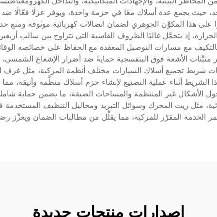
ية من المخاطر البيئية، والإجهادات الميكانيكية، والتداخل الكهرومغن
 حيث يجمع عدة أسلاك معًا في حزمة واحدة، ويوفر عزلًا فعّالًا ضد الرط
يرًا على هذا المكوِّن الجوهري لضمان اتصالات كهربائية موثوقة ومنع 
رارة، إذ يتحمَّل غالبًا الظروف القاسية التي تتراوح بين سالب أرب
 بالتكيف مع مسارات التوصيل المعقدة مع الحفاظ على خصائصه الوقائي
ِّر مثبِّتات الأشعة فوق البنفسجية حمايةً ضد أضرار الإشعاع الشمسي، ب
 شريط تجميع أسلاك السيارات مختلف أنظمة المركبة، مثل غرف الم
لشريط أثناء عملية التصنيع لإنشاء حزم أسلاك منظَّمة وأنيقة، مما ي
حول الأشكال غير المنتظمة والمساحات الضيقة، ما يضمن حماية شاملة 
ائية، مثل زيت المحرك وسوائل التبريد ومحاليل التنظيف المستخدمة ف
لخدمة المقرَّر للمركبة، مما يقلِّل من مطالبات الضمان ويعزِّز رضا ا
إصدارات منتجات جديدة