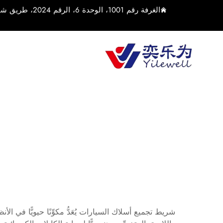
الغرفة رقم 1001، الوحدة 6، الرقم 2024، طريق شياولين الأوسط، بلدة يوشان، مدينة كونشان، مدينة سوتشو، مقاطعة جيانغسو، الصين
ش
شريط تجميع أسلاك السيارات يُعَدُّ مكوِّنًا حيويًّا في 