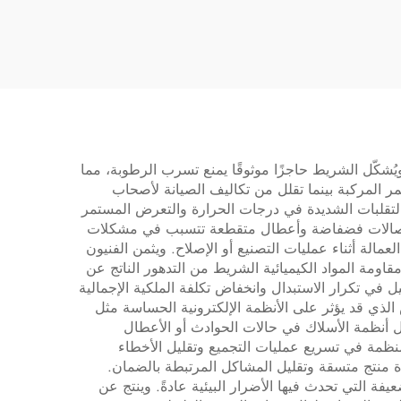
شريط تظليل لتقليل
 يقلل
الضوضاء غير الطبيعية
دمات
وتخفيف الاهتزازات
ويُشكّل الشريط حاجزًا موثوقًا يمنع تسرب الرطوبة، مما
مر المركبة بينما تقلل من تكاليف الصيانة لأصحاب
لتقلبات الشديدة في درجات الحرارة والتعرض المستمر
ث اتصالات فضفاضة وأعطال متقطعة تتسبب في مشكلات
الة أثناء عمليات التصنيع أو الإصلاح. ويثمن الفنيون
اومة المواد الكيميائية الشريط من التدهور الناتج عن
 في تكرار الاستبدال وانخفاض تكلفة الملكية الإجمالية
ذي قد يؤثر على الأنظمة الإلكترونية الحساسة مثل
 أنظمة الأسلاك في حالات الحوادث أو الأعطال
منظمة في تسريع عمليات التجميع وتقليل الأخطاء
ة منتج متسقة وتقليل المشاكل المرتبطة بالضمان.
ة التي تحدث فيها الأضرار البيئية عادةً. وينتج عن