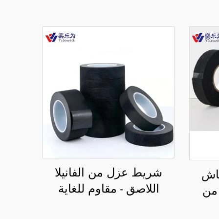
شريط عزل من الفانيلا
اش
اللاصق - مقاوم للغاية
اصق من
للحرارة ومقاوم للهب،
م