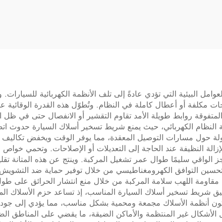
ة، مقاوم للحرارة
للحرارة، مقاوم للهب،
والماء، سمك 0.11 مم، مع
الضوضاء ويُمتص الص
ملصق لاصق
امل البيئية التي تؤدي عادةً إلى تلف الأنظمة الكهربائية للسيارات. 
حات مكلفة أو أعطال كاملة في النظام. وتُطوّل هذه القدرة الوقائية ع
تفوقة روابط طويلة الأمد تقاوم التقشير أو الانفصال حتى في ظل ا
قية النظام الكهربائي، حيث يمنع شريط تسخير أسلاك السيارة حدو
لة حول مسارات التوصيل المعقدة، مما يوفر الوقت ويخفض تكاليف العم
زالة النظيفة عند الحاجة إلى التعديلات أو الإصلاحات. وتحمي خواص مق
الواقي سليمًا طوال عمر تشغيل المركبة. وينتج عن هذه المتانة تقليل
سين التوافق الكهرومغناطيسي من خلال توفير حماية ضد التشويش ال
 مقاومة اللهب سلامة المركبة من خلال منع انتشار الحرائق على طول
طبيق شريط تسخير أسلاك السيارة المناسب، إذ تساعد حزم الأسلاك ال
 تكون أنظمة الأسلاك مجمعة ومحمية بشكل مناسب، مما يؤدي إلى جود
الأشكال غير المنتظمة والأماكن الضيقة، ما يقضي على المناطق الضعيف