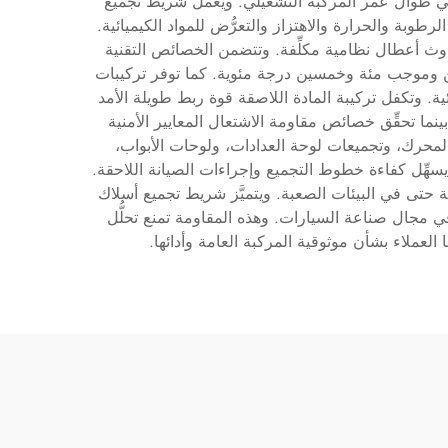
اطيسي طوال عمر المركبة التشغيلي. ويعمل شريط تجميع
وبة والحرارة والاهتزاز والتعرُّض للمواد الكيميائية.
حدوث أعطال نظامية مكلِّفة. وتتضمن الخصائص التقنية
عين وموجب مئة وخمسين درجة مئوية. كما توفر تركيبات
ة. وتكفل تركيبة المادة اللاصقة قوة ربط طويلة الأمد
ينما تحقِّق خصائص مقاومة الاشتعال المعايير الأمنية
حرك، وتجميعات لوحة العدادات، ولوحات الأبواب،
سهِّل كفاءة خطوط التجميع وإجراءات الصيانة اللاحقة.
حتى في البيئات الصعبة. ويتميَّز شريط تجميع أسلاك
ي مجال صناعة السيارات. وهذه المقاومة تمنع تحلُّل
لعملاء بشأن موثوقية المركبة العامة وأدائها.