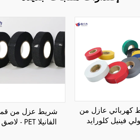
 كهربائي عازل من
شريط عزل من قم
ولي فينيل كلورايد
الفانيلا PET - ل
 للضغط، من جهة
جانب واحد، مقاو