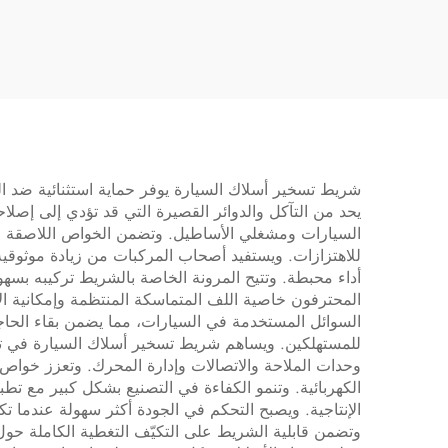
واحد
واحدة، مقاوم للحرارة
والماء، يستخدم كملصق
عازل كهربائي لـ
شريط تسخير أسلاك السيارة يوفر حماية استثنائية ضد العو
يحد من التآكل والدوائر القصيرة التي قد تؤدي إلى إصلا
السيارات ومشغلي الأساطيل. وتضمن الخواص اللاصقة الم
للاهتزازات. ويستفيد أصحاب المركبات من زيادة موثو
أداء محبطة. وتتيح المرونة الخاصة بالشريط تركيبه بسهو
المحترفون خاصية اللف المتماسكة المنتظمة وإمكانية الإ
السوائل المستخدمة في السيارات، مما يضمن بقاء الحاجز 
للمستهلكين. ويساهم شريط تسخير أسلاك السيارة في تح
وحدات الملاحة والاتصالات وإدارة المحرك. وتعزز خواص
الكهربائية. وتنمو الكفاءة في التصنيع بشكل كبير مع ت
الإنتاجية. ويصبح التحكم في الجودة أكثر سهولة عندما
وتضمن قابلية الشريط على التكيّف التغطية الكاملة حول 