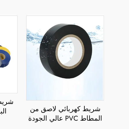
شريط
شريط كهربائي لاصق من
الب
المطاط PVC عالي الجودة
حساس
باللون الأسود، من جهة