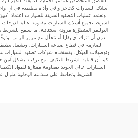
اللاصق المتخصِّص هندسيًّا لحماية الكابلات الكهربائ
أسلاك السيارات كحاجز واقي وأداة تنظيمية في آنٍ واحد،
وتعتمد عمليات التصنيع الحديثة للسيارات اعتمادًا كب
لشريط تجميع أسلاك السيارات مقاومة عالية لدرجات الح
البوليمر المتطوِّرة مرونة استثنائية، ما يسمح للشريط
دون أن تترك أي بقايا أو تتحلَّل مع مرور الزمن. وتوف
الصارمة في قطاع صناعة السيارات. وتشمل تطبيقات
وتوصيلات الهيكل. وتستخدم شركات تصنيع السيارات هذا ا
كما أن قابلية الشريط للتكيف تتيح تركيبه بشكل آمن 
السيارات عالي الجودة بمقاومة ممتازة للمواد الكيمي
الشريط وتحافظ على سلامته الوقائية طوال عمر ا